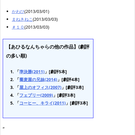
かわひ
(2013/03/01)
まねきねこ
(2013/03/03)
＃１０
(2013/03/03)
【あひるなんちゃらの他の作品】(劇評
の多い順)
「
準決勝(2011)
」[劇評5本]
「
蕎麦屋の兄妹(2014)
」[劇評4本]
「
屋上のオフィス(2007)
」[劇評3本]
「
フェブリー(2009)
」[劇評3本]
「
コーヒー、キライ(2011)
」[劇評3本]
“