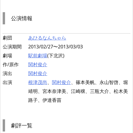
公演情報
劇団
あひるなんちゃら
公演期間
2013/02/27〜2013/03/03
劇場
駅前劇場
(下北沢)
作/原作
関村俊介
演出
関村俊介
出演
根津茂尚
、
関村俊介
、篠本美帆、永山智啓、堀
靖明、宮本奈津美、江崎穣、三瓶大介、松木美
路子、伊達香苗
劇評一覧