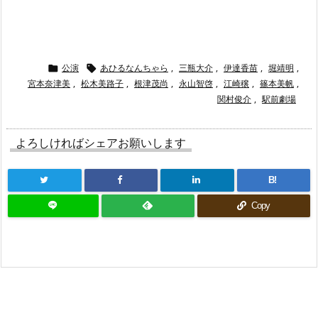
公演
あひるなんちゃら
,
三瓶大介
,
伊達香苗
,
堀靖明
,


宮本奈津美
,
松木美路子
,
根津茂尚
,
永山智啓
,
江崎穣
,
篠本美帆
,
関村俊介
,
駅前劇場
よろしければシェアお願いします
B!
Copy