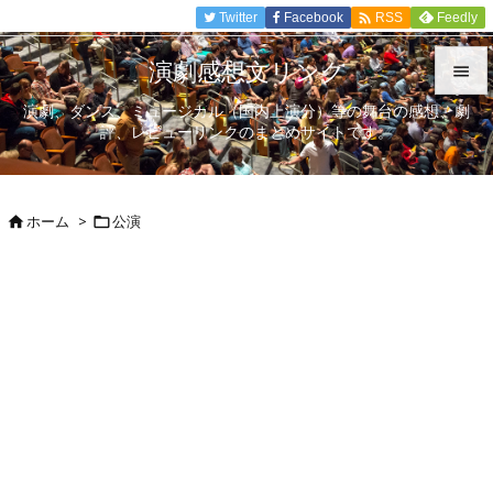

Twitter
Facebook
Feedly
RSS
演劇感想文リンク

演劇、ダンス、ミュージカル（国内上演分）等の舞台の感想、劇

評、レビューリンクのまとめサイトです。
メニュ

サイド
ホーム
>
公演



前へ

次へ

検索