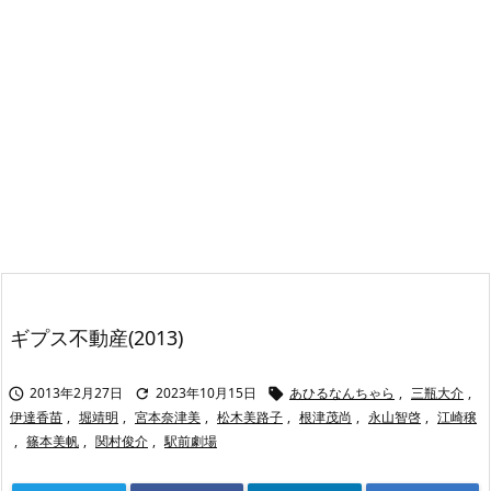
ギプス不動産(2013)
2013年2月27日
2023年10月15日
あひるなんちゃら
,
三瓶大介
,



伊達香苗
,
堀靖明
,
宮本奈津美
,
松木美路子
,
根津茂尚
,
永山智啓
,
江崎穣
,
篠本美帆
,
関村俊介
,
駅前劇場