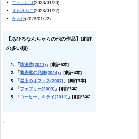
てっくぱぱ
(2023/01/20)
まねきねこ
(2023/01/22)
かわひ
(2023/01/22)
【あひるなんちゃらの他の作品】(劇評
の多い順)
「
準決勝(2011)
」[劇評5本]
「
蕎麦屋の兄妹(2014)
」[劇評4本]
「
屋上のオフィス(2007)
」[劇評3本]
「
フェブリー(2009)
」[劇評3本]
「
コーヒー、キライ(2011)
」[劇評3本]
“