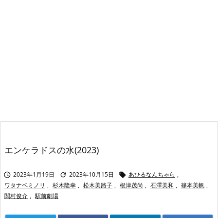
エンケラドスの水(2023)
2023年1月19日
2023年10月15日
あひるなんちゃら
,



ワタナベミノリ
,
杉木隆幸
,
松木美路子
,
根津茂尚
,
石澤美和
,
篠本美帆
,
関村俊介
,
駅前劇場