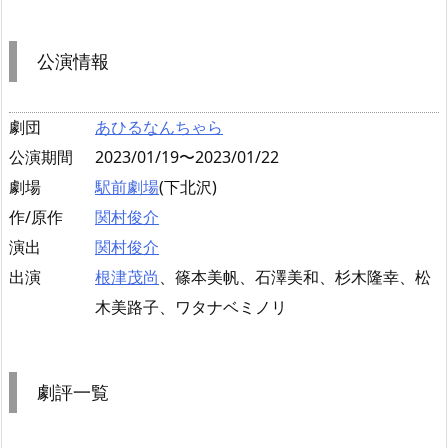
公演情報
劇団
あひるなんちゃら
公演期間
2023/01/19〜2023/01/22
劇場
駅前劇場
(下北沢)
作/原作
関村俊介
演出
関村俊介
出演
根津茂尚
、篠本美帆、石澤美和、杉木隆幸、松
木美路子、ワタナベミノリ
劇評一覧