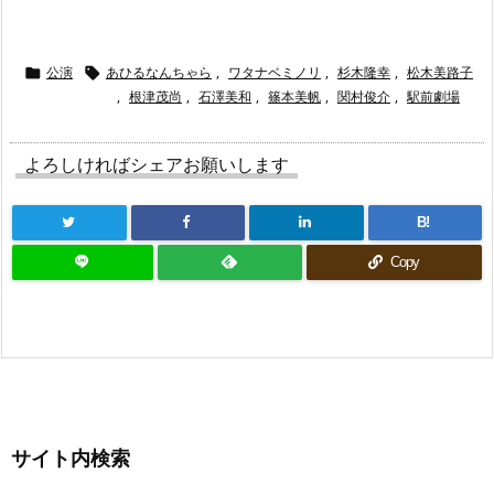
公演
あひるなんちゃら
,
ワタナベミノリ
,
杉木隆幸
,
松木美路子


,
根津茂尚
,
石澤美和
,
篠本美帆
,
関村俊介
,
駅前劇場
よろしければシェアお願いします
B!
Copy
サイト内検索