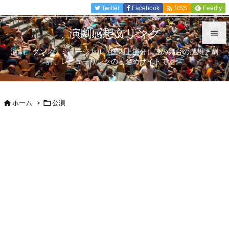

Twitter
Facebook
Feedly
RSS
演劇感想文リンク

演劇、ダンス、ミュージカル（国内上演分）等の舞台の感想、劇

評、レビューリンクのまとめサイトです。
メニュ

サイド
ホーム
>
公演



前へ

次へ

検索