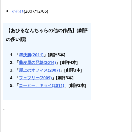
かわひ
(2007/12/05)
【あひるなんちゃらの他の作品】(劇評
の多い順)
「
準決勝(2011)
」[劇評5本]
「
蕎麦屋の兄妹(2014)
」[劇評4本]
「
屋上のオフィス(2007)
」[劇評3本]
「
フェブリー(2009)
」[劇評3本]
「
コーヒー、キライ(2011)
」[劇評3本]
“