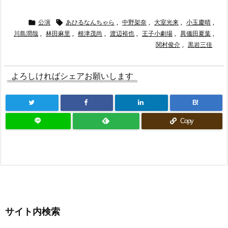
公演
あひるなんちゃら
,
中野架奈
,
大室光来
,
小玉慶晴
,


川島潤哉
,
林田麻里
,
根津茂尚
,
渡辺裕也
,
王子小劇場
,
異儀田夏葉
,
関村俊介
,
黒岩三佳
よろしければシェアお願いします
B!
Copy
サイト内検索