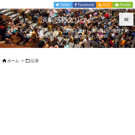

Twitter
Facebook
Feedly
RSS
演劇感想文リンク

演劇、ダンス、ミュージカル（国内上演分）等の舞台の感想、劇

評、レビューリンクのまとめサイトです。
メニュ

サイド
ホーム
>
公演



前へ

次へ

検索