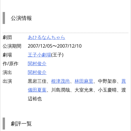
公演情報
劇団
あひるなんちゃら
公演期間
2007/12/05〜2007/12/10
劇場
王子小劇場
(王子)
作/原作
関村俊介
演出
関村俊介
出演
黒岩三佳、
根津茂尚
、
林田麻里
、中野架奈、
異
儀田夏葉
、川島潤哉、大室光来、小玉慶晴、渡
辺裕也
劇評一覧