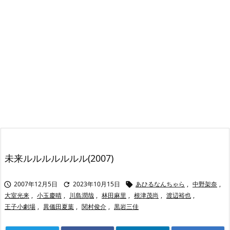
未来ルルルルルルル(2007)
2007年12月5日
2023年10月15日
あひるなんちゃら
,
中野架奈
,



大室光来
,
小玉慶晴
,
川島潤哉
,
林田麻里
,
根津茂尚
,
渡辺裕也
,
王子小劇場
,
異儀田夏葉
,
関村俊介
,
黒岩三佳