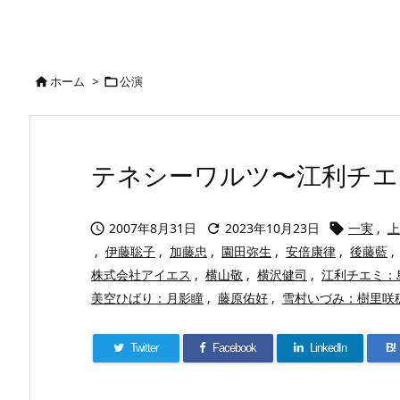
ホーム
>
公演


テネシーワルツ〜江利チエミ物
2007年8月31日
2023年10月23日
一実
,
上



,
伊藤聡子
,
加藤忠
,
園田弥生
,
安倍康律
,
後藤藍
,
株式会社アイエス
,
横山敬
,
横沢健司
,
江利チエミ：
美空ひばり：月影瞳
,
藤原佑好
,
雪村いづみ：樹里咲
Twitter
Facebook
LinkedIn
B!