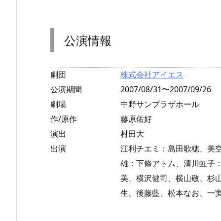
公演情報
劇団
株式会社アイエス
公演期間
2007/08/31〜2007/09/26
劇場
中野サンプラザホール
作/原作
藤原佑好
演出
村田大
出演
江利チエミ：島田歌穂、美
雄：下條アトム、清川虹子
美、横沢健司、横山敬、杉
生、後藤藍、松本なお、一