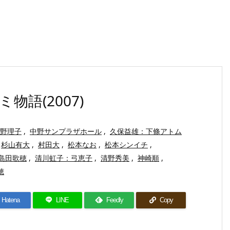
語(2007)
野理子
,
中野サンプラザホール
,
久保益雄：下條アトム
杉山有大
,
村田大
,
松本なお
,
松本シンイチ
,
島田歌穂
,
清川虹子：弓恵子
,
清野秀美
,
神崎順
,
穂
Hatena
LINE
Feedly
Copy