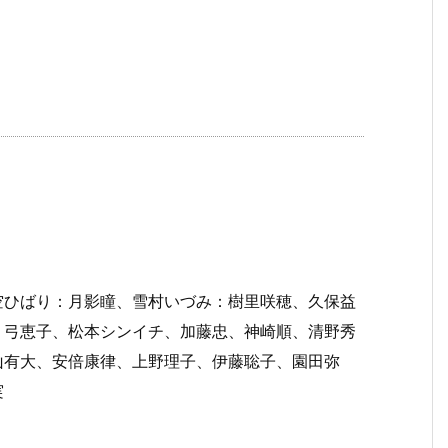
空ひばり：月影瞳、雪村いづみ：樹里咲穂、久保益
：弓恵子、松本シンイチ、加藤忠、神崎順、清野秀
山有大、安倍康律、上野理子、伊藤聡子、園田弥
実