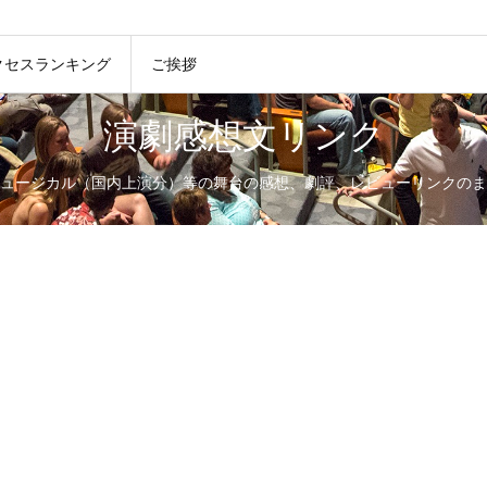
クセスランキング
ご挨拶
演劇感想文リンク
ュージカル（国内上演分）等の舞台の感想、劇評、レビューリンクのま