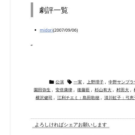
劇評一覧
midori
(2007/09/06)
“
公演
一実
,
上野理子
,
中野サンプラ


園田弥生
,
安倍康律
,
後藤藍
,
杉山有大
,
村田大
,
横沢健司
,
江利チエミ：島田歌穂
,
清川虹子：弓恵
よろしければシェアお願いします