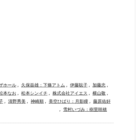
ザホール
,
久保益雄：下條アトム
,
伊藤聡子
,
加藤忠
,
松本なお
,
松本シンイチ
,
株式会社アイエス
,
横山敬
,
子
,
清野秀美
,
神崎順
,
美空ひばり：月影瞳
,
藤原佑好
,
雪村いづみ：樹里咲穂