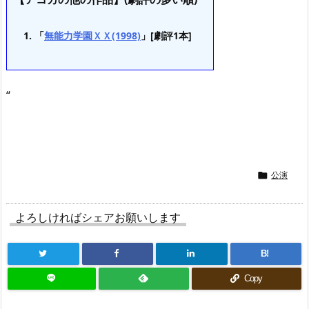
「
無能力学園ＸＸ(1998)
」[劇評1本]
“
公演

よろしければシェアお願いします
B!
Copy