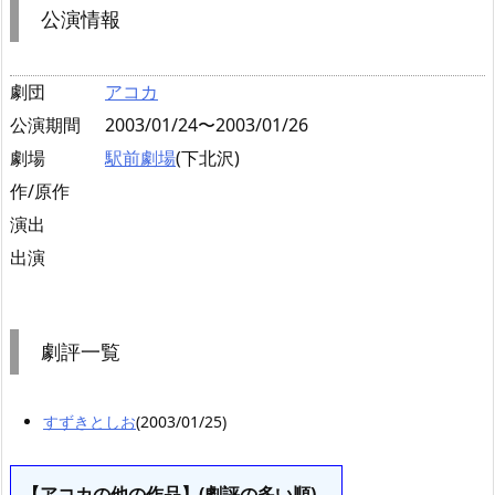
公演情報
劇団
アコカ
公演期間
2003/01/24〜2003/01/26
劇場
駅前劇場
(下北沢)
作/原作
演出
出演
劇評一覧
すずきとしお
(2003/01/25)
【アコカの他の作品】(劇評の多い順)