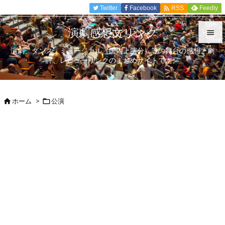

Twitter
Facebook
Feedly
RSS
演劇感想文リンク

演劇、ダンス、ミュージカル（国内上演分）等の舞台の感想、劇

評、レビューリンクのまとめサイトです。
メニュ

サイド
ホーム
>
公演



前へ

次へ

検索