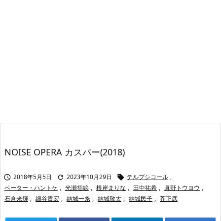
NOISE OPERA カスパー(2018)
2018年5月5日
2023年10月29日
テルプシコール
,



ペーター・ハントケ
,
光瀬指絵
,
根岸まりな
,
田中祐希
,
眞野トウヨウ
,
石倉来輝
,
細谷貴宏
,
結城一糸
,
結城敬太
,
結城民子
,
芥正彦