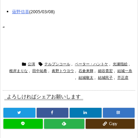
薙野信喜
(2005/03/08)
“
公演
テルプシコール
,
ペーター・ハントケ
,
光瀬指絵
,


根岸まりな
,
田中祐希
,
眞野トウヨウ
,
石倉来輝
,
細谷貴宏
,
結城一糸
,
結城敬太
,
結城民子
,
芥正彦
よろしければシェアお願いします
B!
Copy