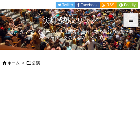

Twitter
Facebook
Feedly
RSS
演劇感想文リンク

演劇、ダンス、ミュージカル（国内上演分）等の舞台の感想、劇

評、レビューリンクのまとめサイトです。
メニュ

サイド
ホーム
>
公演



前へ

次へ

検索