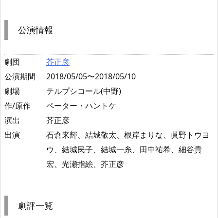
公演情報
劇団
芥正彦
公演期間
2018/05/05〜2018/05/10
劇場
テルプシコール(中野)
作/原作
ペーター・ハントケ
演出
芥正彦
出演
石倉来輝、結城敬太、根岸まりな、眞野トウヨ
ウ、結城民子、結城一糸、田中祐希、細谷貴
宏、光瀬指絵、芥正彦
劇評一覧