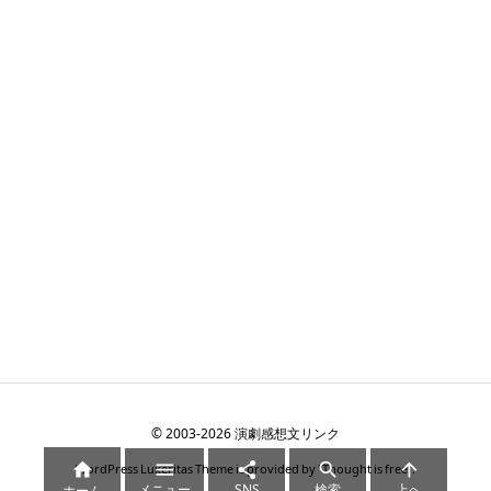
©
2003
-2026
演劇感想文リンク





WordPress Luxeritas Theme is provided by "
Thought is free
".
メニュー
SNS
検索
上へ
ホーム