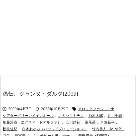
偽伝、ジャンヌ・ダルク(2009)
2009年4月7日
2023年10月29日
アロッタファジャイナ
,



シアターグリーンメインホール
,
ナカヤマミチコ
,
乃木太郎
,
井川千尋
,
加藤沙織（エクスィードアルファ）
,
安川結花
,
峯尾晶
,
斉藤新平
,
松枝佳紀
,
白木あゆみ（バウンドプロモーション）
,
竹内勇人（M.M.P）
,
花音
,
若宮亮（エムキチビート/Bamboo）
,
菅野貴夫（時間堂）
,