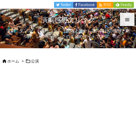

Twitter
Facebook
Feedly
RSS
演劇感想文リンク

演劇、ダンス、ミュージカル（国内上演分）等の舞台の感想、劇

評、レビューリンクのまとめサイトです。
メニュ

サイド
ホーム
>
公演



前へ

次へ

検索