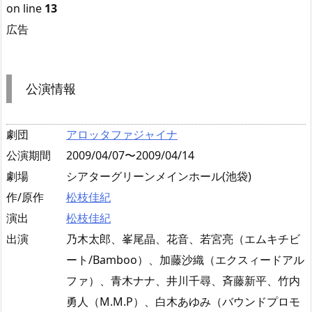
on line
13
広告
公演情報
劇団
アロッタファジャイナ
公演期間
2009/04/07〜2009/04/14
劇場
シアターグリーンメインホール(池袋)
作/原作
松枝佳紀
演出
松枝佳紀
出演
乃木太郎、峯尾晶、花音、若宮亮（エムキチビ
ート/Bamboo）、加藤沙織（エクスィードアル
ファ）、青木ナナ、井川千尋、斉藤新平、竹内
勇人（M.M.P）、白木あゆみ（バウンドプロモ