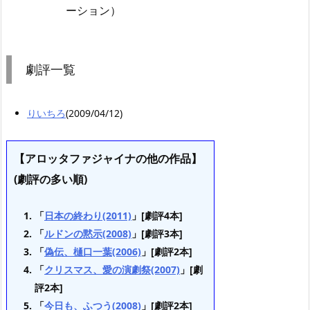
ーション）
劇評一覧
りいちろ
(2009/04/12)
【アロッタファジャイナの他の作品】
(劇評の多い順)
「
日本の終わり(2011)
」[劇評4本]
「
ルドンの黙示(2008)
」[劇評3本]
「
偽伝、樋口一葉(2006)
」[劇評2本]
「
クリスマス、愛の演劇祭(2007)
」[劇
評2本]
「
今日も、ふつう(2008)
」[劇評2本]