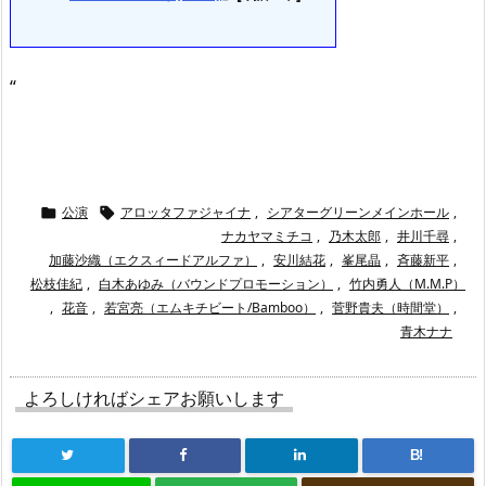
“
公演
アロッタファジャイナ
,
シアターグリーンメインホール
,


ナカヤマミチコ
,
乃木太郎
,
井川千尋
,
加藤沙織（エクスィードアルファ）
,
安川結花
,
峯尾晶
,
斉藤新平
,
松枝佳紀
,
白木あゆみ（バウンドプロモーション）
,
竹内勇人（M.M.P）
,
花音
,
若宮亮（エムキチビート/Bamboo）
,
菅野貴夫（時間堂）
,
青木ナナ
よろしければシェアお願いします
B!