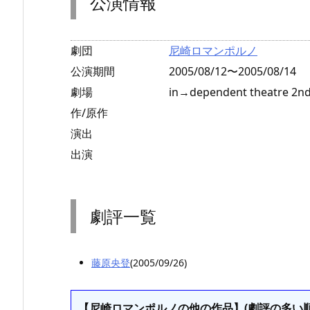
公演情報
劇団
尼崎ロマンポルノ
公演期間
2005/08/12〜2005/08/14
劇場
in→dependent theatre 2n
作/原作
演出
出演
劇評一覧
藤原央登
(2005/09/26)
【尼崎ロマンポルノの他の作品】(劇評の多い順