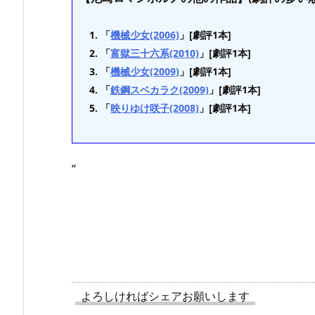
「
機械少女(2006)
」[劇評1本]
「
富獄三十六系(2010)
」[劇評1本]
「
機械少女(2009)
」[劇評1本]
「
鉄鋼スベカラク(2009)
」[劇評1本]
「
映りゆけ咲子(2008)
」[劇評1本]
“
よろしければシェアお願いします