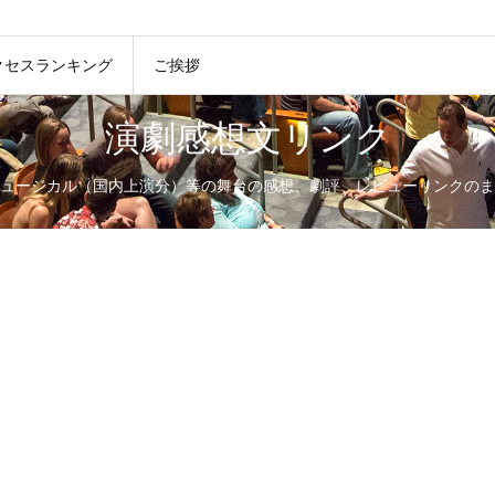
クセスランキング
ご挨拶
演劇感想文リンク
ュージカル（国内上演分）等の舞台の感想、劇評、レビューリンクのま