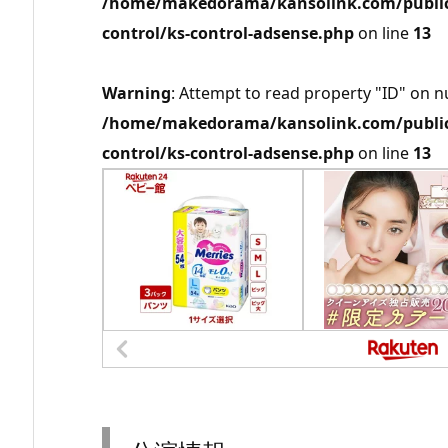
/home/makedorama/kansolink.com/public_
control/ks-control-adsense.php
on line
13
Warning
: Attempt to read property "ID" on nu
/home/makedorama/kansolink.com/public_
control/ks-control-adsense.php
on line
13