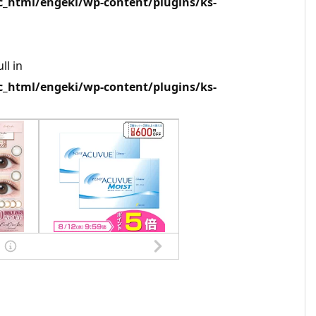
html/engeki/wp-content/plugins/ks-
ll in
html/engeki/wp-content/plugins/ks-