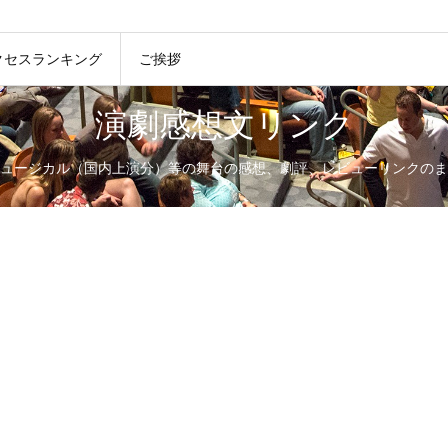
クセスランキング
ご挨拶
演劇感想文リンク
ュージカル（国内上演分）等の舞台の感想、劇評、レビューリンクのま