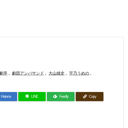
劇亭
,
劇団アンパサンド
,
大山雄史
,
宇乃うめの
,
Hatena
LINE
Feedly
Copy