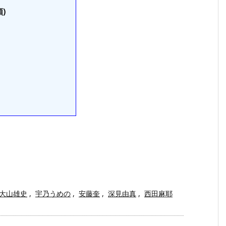
)
大山雄史
,
宇乃うめの
,
安藤奎
,
深見由真
,
西田麻耶