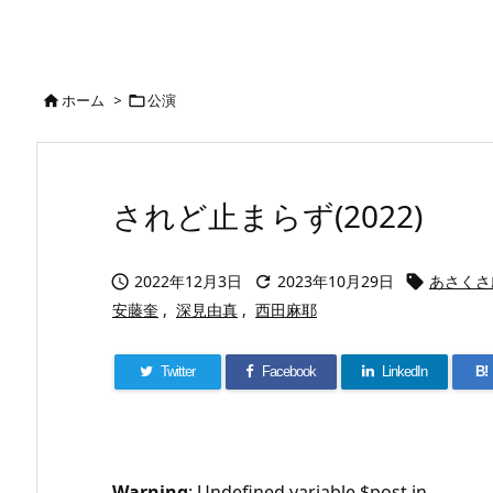
ホーム
>
公演


されど止まらず(2022)
2022年12月3日
2023年10月29日
あさくさ



安藤奎
,
深見由真
,
西田麻耶
Twitter
Facebook
LinkedIn
B!
Warning
: Undefined variable $post in