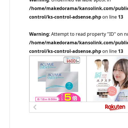
/home/makedorama/kansolink.com/public_
control/ks-control-adsense.php
on line
13
Warning
: Attempt to read property "ID" on nu
/home/makedorama/kansolink.com/public_
control/ks-control-adsense.php
on line
13