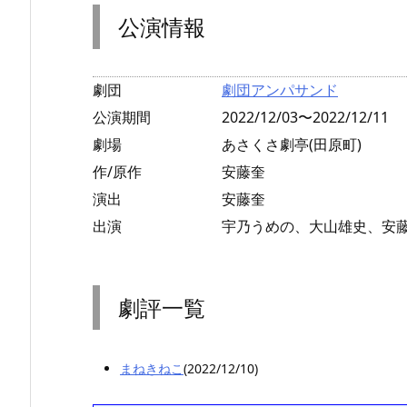
公演情報
劇団
劇団アンパサンド
公演期間
2022/12/03〜2022/12/11
劇場
あさくさ劇亭(田原町)
作/原作
安藤奎
演出
安藤奎
出演
宇乃うめの、大山雄史、安
劇評一覧
まねきねこ
(2022/12/10)