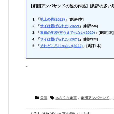
【劇団アンパサンドの他の作品】(劇評の多い順
「
地上の骨(2023)
」[劇評4本]
「
サイは投げられた(2022)
」[劇評2本]
「
過疎の学校/言うまでもない(2020)
」[劇評1本]
「
サイは投げられた(2021)
」[劇評1本]
「
それどころじゃない(2022)
」[劇評1本]
“
公演
あさくさ劇亭
,
劇団アンパサンド
,


よろしければシェアお願いします