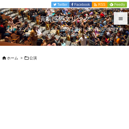

Twitter
Facebook
Feedly
RSS
演劇感想文リンク

演劇、ダンス、ミュージカル（国内上演分）等の舞台の感想、劇

評、レビューリンクのまとめサイトです。
メニュ

サイド
ホーム
>
公演



前へ

次へ

検索