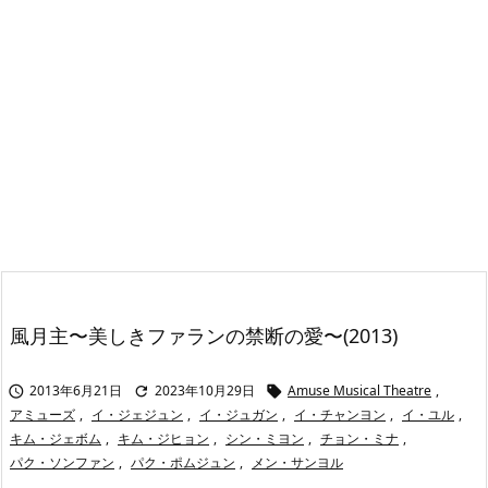
風月主〜美しきファランの禁断の愛〜(2013)
2013年6月21日
2023年10月29日
Amuse Musical Theatre
,



アミューズ
,
イ・ジェジュン
,
イ・ジュガン
,
イ・チャンヨン
,
イ・ユル
,
キム・ジェボム
,
キム・ジヒョン
,
シン・ミヨン
,
チョン・ミナ
,
パク・ソンファン
,
パク・ポムジュン
,
メン・サンヨル