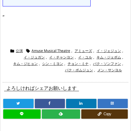
“
公演
Amuse Musical Theatre
,
アミューズ
,
イ・ジェジュン
,


イ・ジュガン
,
イ・チャンヨン
,
イ・ユル
,
キム・ジェボム
,
キム・ジヒョン
,
シン・ミヨン
,
チョン・ミナ
,
パク・ソンファン
,
パク・ポムジュン
,
メン・サンヨル
よろしければシェアお願いします
B!
Copy