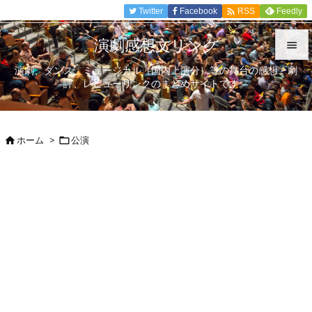

Twitter
Facebook
Feedly
RSS
演劇感想文リンク

演劇、ダンス、ミュージカル（国内上演分）等の舞台の感想、劇

評、レビューリンクのまとめサイトです。
メニュ

サイド
ホーム
>
公演



前へ

次へ

検索