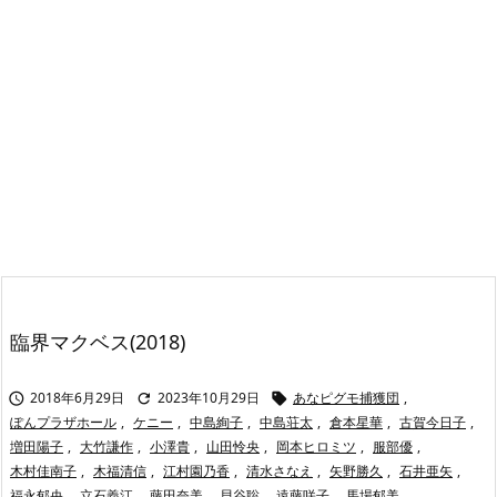
臨界マクベス(2018)
2018年6月29日
2023年10月29日
あなピグモ捕獲団
,



ぽんプラザホール
,
ケニー
,
中島絢子
,
中島荘太
,
倉本星華
,
古賀今日子
,
増田陽子
,
大竹謙作
,
小澤貴
,
山田怜央
,
岡本ヒロミツ
,
服部優
,
木村佳南子
,
木福清信
,
江村園乃香
,
清水さなえ
,
矢野勝久
,
石井亜矢
,
福永郁央
,
立石義江
,
藤田奈美
,
貝谷聡
,
遠藤咲子
,
馬場郁美