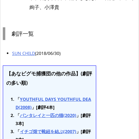
絢子、小澤貴
劇評一覧
SUN CHILD
(2018/06/30)
【あなピグモ捕獲団の他の作品】(劇評
の多い順)
「
YOUTHFUL DAYS YOUTHFUL DEA
D(2008)
」[劇評4本]
「
パンタレイと一匹の猫(2020)
」[劇評
3本]
「
イチゴ畑で靴紐を結ぶ(2007)
」[劇評