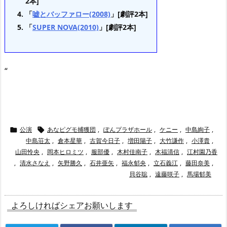
2本]
「
嘘とバッファロー(2008)
」[劇評2本]
「
SUPER NOVA(2010)
」[劇評2本]
“
公演
あなピグモ捕獲団
,
ぽんプラザホール
,
ケニー
,
中島絢子
,


中島荘太
,
倉本星華
,
古賀今日子
,
増田陽子
,
大竹謙作
,
小澤貴
,
山田怜央
,
岡本ヒロミツ
,
服部優
,
木村佳南子
,
木福清信
,
江村園乃香
,
清水さなえ
,
矢野勝久
,
石井亜矢
,
福永郁央
,
立石義江
,
藤田奈美
,
貝谷聡
,
遠藤咲子
,
馬場郁美
よろしければシェアお願いします