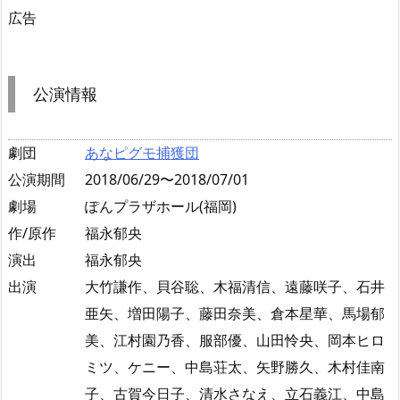
広告
公演情報
劇団
あなピグモ捕獲団
公演期間
2018/06/29〜2018/07/01
劇場
ぽんプラザホール(福岡)
作/原作
福永郁央
演出
福永郁央
出演
大竹謙作、貝谷聡、木福清信、遠藤咲子、石井
亜矢、増田陽子、藤田奈美、倉本星華、馬場郁
美、江村園乃香、服部優、山田怜央、岡本ヒロ
ミツ、ケニー、中島荘太、矢野勝久、木村佳南
子、古賀今日子、清水さなえ、立石義江、中島