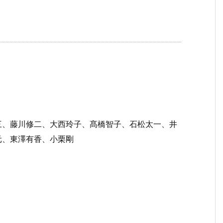
三、藤川修二、大西玲子、髙橋智子、石松太一、井
元、東澤有香、小栗剛