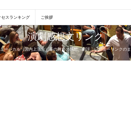
クセスランキング
ご挨拶
演劇感想文リンク
ュージカル（国内上演分）等の舞台の感想、劇評、レビューリンクのま