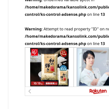
/home/makedorama/kansolink.com/public_
control/ks-control-adsense.php
on line
13
Warning
: Attempt to read property "ID" on nu
/home/makedorama/kansolink.com/public_
control/ks-control-adsense.php
on line
13