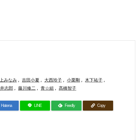
上みなみ
,
吉田小夏
,
大西玲子
,
小栗剛
,
木下祐子
,
井志郎
,
藤川修二
,
青☆組
,
髙橋智子
Hatena
LINE
Feedly
Copy