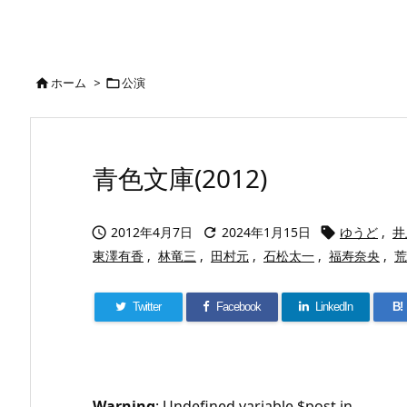
ホーム
>
公演


青色文庫(2012)
2012年4月7日
2024年1月15日
ゆうど
,
井



東澤有香
,
林竜三
,
田村元
,
石松太一
,
福寿奈央
,
荒
Twitter
Facebook
LinkedIn
B!
Warning
: Undefined variable $post in