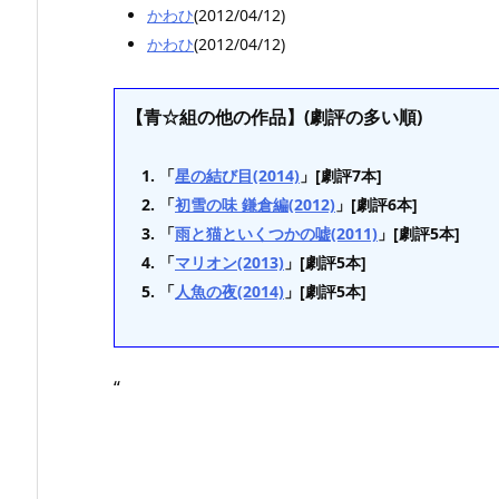
かわひ
(2012/04/12)
かわひ
(2012/04/12)
【青☆組の他の作品】(劇評の多い順)
「
星の結び目(2014)
」[劇評7本]
「
初雪の味 鎌倉編(2012)
」[劇評6本]
「
雨と猫といくつかの嘘(2011)
」[劇評5本]
「
マリオン(2013)
」[劇評5本]
「
人魚の夜(2014)
」[劇評5本]
“