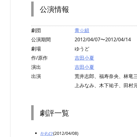
公演情報
劇団
青☆組
公演期間
2012/04/07〜2012/04/14
劇場
ゆうど
作/原作
吉田小夏
演出
吉田小夏
出演
荒井志郎、福寿奈央、林竜
上みなみ、木下祐子、田村
劇評一覧
かわひ
(2012/04/08)