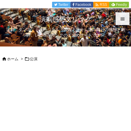

Twitter
Facebook
Feedly
RSS
演劇感想文リンク

演劇、ダンス、ミュージカル（国内上演分）等の舞台の感想、劇

評、レビューリンクのまとめサイトです。
メニュ

サイド
ホーム
>
公演



前へ

次へ

検索