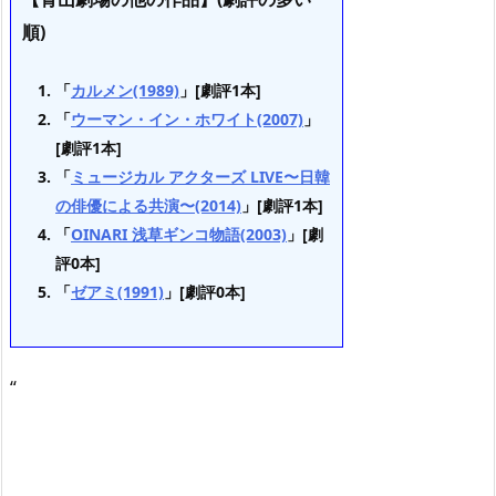
順)
「
カルメン(1989)
」[劇評1本]
「
ウーマン・イン・ホワイト(2007)
」
[劇評1本]
「
ミュージカル アクターズ LIVE〜日韓
の俳優による共演〜(2014)
」[劇評1本]
「
OINARI 浅草ギンコ物語(2003)
」[劇
評0本]
「
ゼアミ(1991)
」[劇評0本]
“