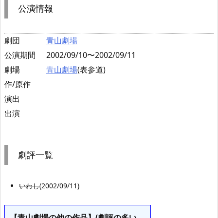
公演情報
劇団
青山劇場
公演期間
2002/09/10〜2002/09/11
劇場
青山劇場
(表参道)
作/原作
演出
出演
劇評一覧
いわし
(2002/09/11)
【青山劇場の他の作品】(劇評の多い