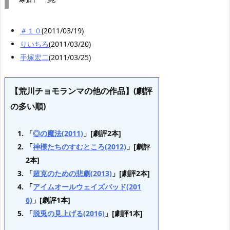
＃１０
(2011/03/19)
りいちろ
(2011/03/20)
手塚宏二
(2011/03/25)
【荒川チョモランマの他の作品】(劇評
の多い順)
「
◎の魔法(2011)
」[劇評2本]
「
神様たちのすむところ(2012)
」[劇評
2本]
「
超克のための悲劇(2013)
」[劇評2本]
「
アイムオールウェイズバッド(201
6)
」[劇評1本]
「
脱兎の見上げる(2016)
」[劇評1本]