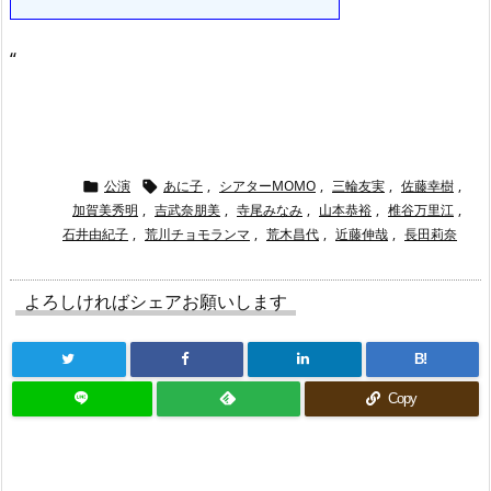
“
公演
あに子
,
シアターMOMO
,
三輪友実
,
佐藤幸樹
,


加賀美秀明
,
吉武奈朋美
,
寺尾みなみ
,
山本恭裕
,
椎谷万里江
,
石井由紀子
,
荒川チョモランマ
,
荒木昌代
,
近藤伸哉
,
長田莉奈
よろしければシェアお願いします
B!
Copy