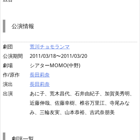
公演情報
劇団
荒川チョモランマ
公演期間
2011/03/18〜2011/03/20
劇場
シアターMOMO(中野)
作/原作
長田莉奈
演出
長田莉奈
出演
あに子、荒木昌代、石井由紀子、加賀美秀明、
近藤伸哉、佐藤幸樹、椎谷万里江、寺尾みな
み、三輪友実、山本恭裕、吉武奈朋美
劇評一覧