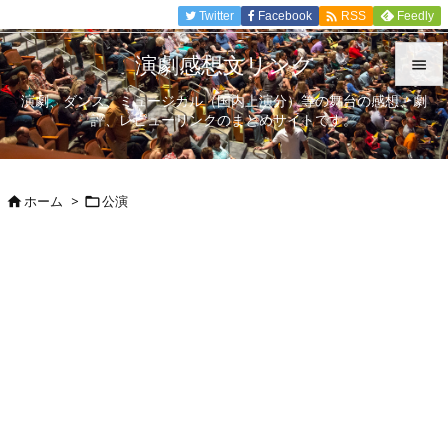

Twitter
Facebook
Feedly
RSS
演劇感想文リンク

演劇、ダンス、ミュージカル（国内上演分）等の舞台の感想、劇

評、レビューリンクのまとめサイトです。
メニュ

サイド
ホーム
>
公演



前へ

次へ

検索