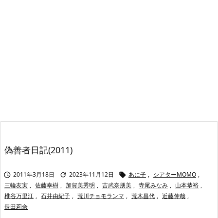
偽善者日記(2011)
2011年3月18日
2023年11月12日
あに子
,
シアターMOMO
,



三輪友実
,
佐藤幸樹
,
加賀美秀明
,
吉武奈朋美
,
寺尾みなみ
,
山本恭裕
,
椎谷万里江
,
石井由紀子
,
荒川チョモランマ
,
荒木昌代
,
近藤伸哉
,
長田莉奈