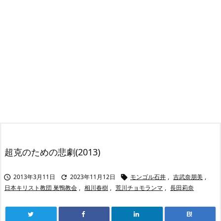
超克のための悲劇(2013)
2013年3月11日
2023年11月12日
モンゴル石井
,
吉武奈朋美
,



日本キリスト教団 巣鴨教会
,
相川春樹
,
荒川チョモランマ
,
長田莉奈
B!