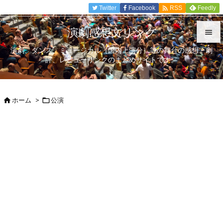

Twitter
Facebook
Feedly
RSS
演劇感想文リンク

演劇、ダンス、ミュージカル（国内上演分）等の舞台の感想、劇

評、レビューリンクのまとめサイトです。
メニュ

サイド
ホーム
>
公演



前へ

次へ

検索