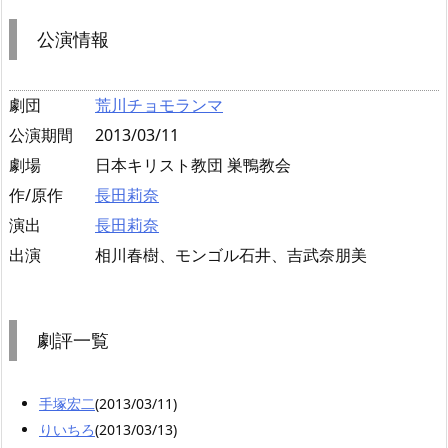
公演情報
劇団
荒川チョモランマ
公演期間
2013/03/11
劇場
日本キリスト教団 巣鴨教会
作/原作
長田莉奈
演出
長田莉奈
出演
相川春樹、モンゴル石井、吉武奈朋美
劇評一覧
手塚宏二
(2013/03/11)
りいちろ
(2013/03/13)