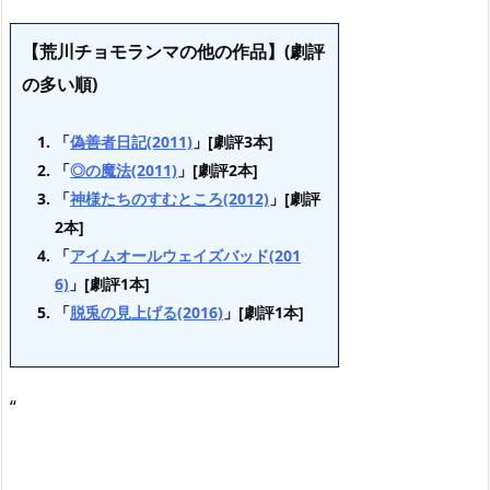
【荒川チョモランマの他の作品】(劇評
の多い順)
「
偽善者日記(2011)
」[劇評3本]
「
◎の魔法(2011)
」[劇評2本]
「
神様たちのすむところ(2012)
」[劇評
2本]
「
アイムオールウェイズバッド(201
6)
」[劇評1本]
「
脱兎の見上げる(2016)
」[劇評1本]
“