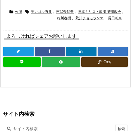
公演
モンゴル石井
,
吉武奈朋美
,
日本キリスト教団 巣鴨教会
,


相川春樹
,
荒川チョモランマ
,
長田莉奈
よろしければシェアお願いします
B!
Copy
サイト内検索