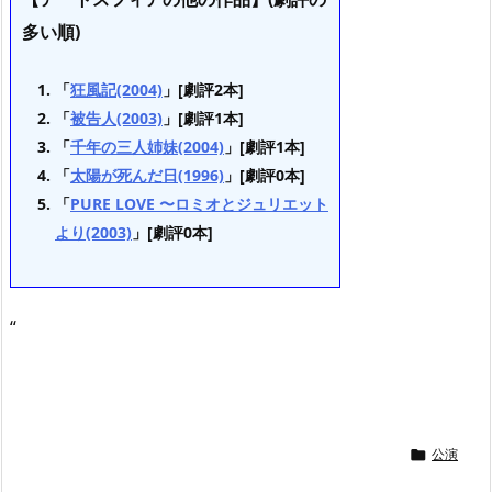
多い順)
「
狂風記(2004)
」[劇評2本]
「
被告人(2003)
」[劇評1本]
「
千年の三人姉妹(2004)
」[劇評1本]
「
太陽が死んだ日(1996)
」[劇評0本]
「
PURE LOVE 〜ロミオとジュリエット
より(2003)
」[劇評0本]
“
公演
