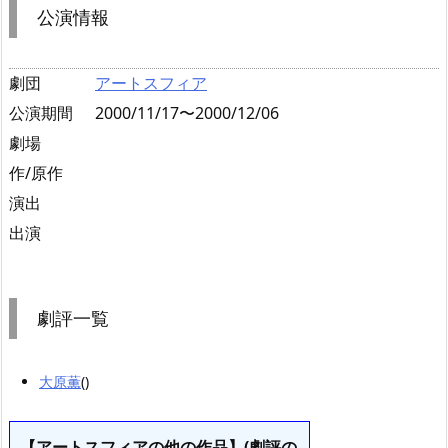
公演情報
劇団
アートスフィア
公演期間
2000/11/17〜2000/12/06
劇場
作/原作
演出
出演
劇評一覧
大原薫
()
【アートスフィアの他の作品】(劇評の