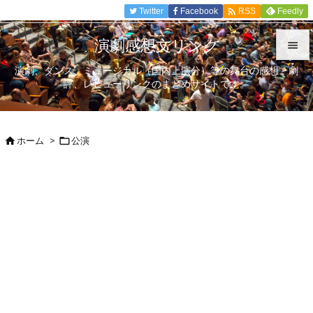

Twitter
Facebook
Feedly
RSS
演劇感想文リンク

演劇、ダンス、ミュージカル（国内上演分）等の舞台の感想、劇

評、レビューリンクのまとめサイトです。
メニュ

サイド
ホーム
>
公演



前へ

次へ

検索