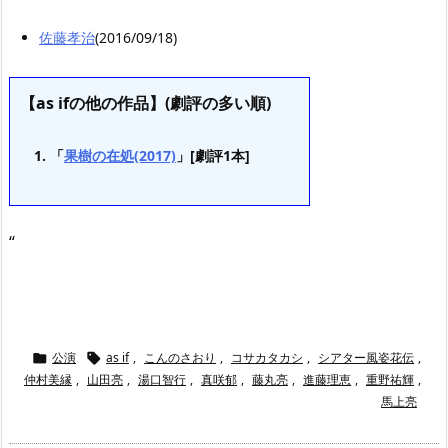
佐藤孝治
(2016/09/18)
【as ifの他の作品】(劇評の多い順)
「
果樹の在処(2017)
」[劇評1本]
“
公演
as if
,
こんのさおり
,
コサカタカシ
,
シアター風姿花伝
,


仲村美縁
,
山田亮
,
湯口智行
,
真咲郁
,
藤丸亮
,
進藤理恵
,
重野祐輝
,
馬上亮