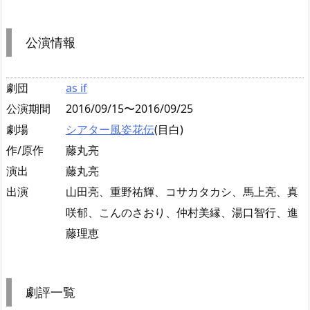
公演情報
劇団
as if
公演期間
2016/09/15〜2016/09/25
劇場
シアター風姿花伝
(目白)
作/原作
藤丸亮
演出
藤丸亮
出演
山田亮、重野祐輝、コサカタカシ、馬上亮、真
咲郁、こんのさおり、仲村美縁、湯口智行、進
藤理恵
劇評一覧