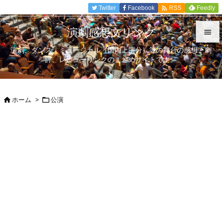

Twitter
Facebook
Feedly
RSS
演劇感想文リンク

演劇、ダンス、ミュージカル（国内上演分）等の舞台の感想、劇

評、レビューリンクのまとめサイトです。
メニュ

サイド
ホーム
>
公演



前へ

次へ

検索