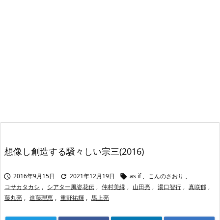
想像し創造する騒々しい宗三(2016)
2016年9月15日
2021年12月19日
as if
,
こんのさおり
,



コサカタカシ
,
シアター風姿花伝
,
仲村美縁
,
山田亮
,
湯口智行
,
真咲郁
,
藤丸亮
,
進藤理恵
,
重野祐輝
,
馬上亮