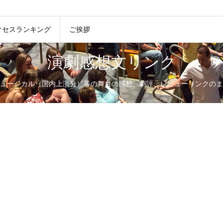
クセスランキング
ご挨拶
演劇感想文リンク
ュージカル（国内上演分）等の舞台の感想、劇評、レビューリンクのま