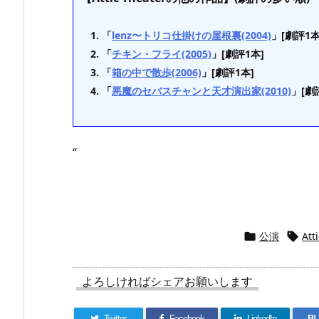
「
lenz〜トリコ仕掛けの屋根裏(2004)
」[劇評1本
「
チキン・フライ(2005)
」[劇評1本]
「
箱の中で散歩(2006)
」[劇評1本]
「
悪魔のセバスチャンと天才演出家(2010)
」[劇
“
公演
Att


よろしければシェアお願いします
Twitter
Facebook
LinkedIn
B!