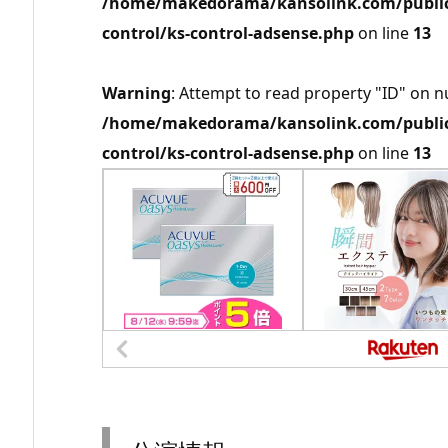
/home/makedorama/kansolink.com/public_
control/ks-control-adsense.php
on line
13
Warning
: Attempt to read property "ID" on nu
/home/makedorama/kansolink.com/public_
control/ks-control-adsense.php
on line
13