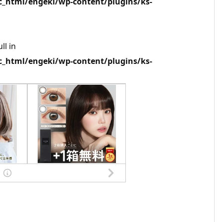
html/engeki/wp-content/plugins/ks-
ll in
html/engeki/wp-content/plugins/ks-