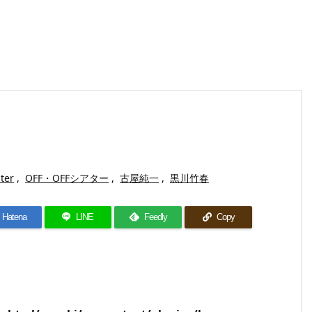
ater
,
OFF・OFFシアター
,
古屋純一
,
黒川竹春
Hatena
LINE
Feedly
Copy