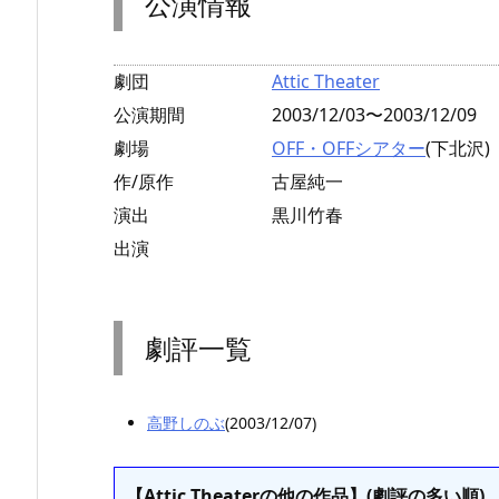
公演情報
劇団
Attic Theater
公演期間
2003/12/03〜2003/12/09
劇場
OFF・OFFシアター
(下北沢)
作/原作
古屋純一
演出
黒川竹春
出演
劇評一覧
高野しのぶ
(2003/12/07)
【Attic Theaterの他の作品】(劇評の多い順)