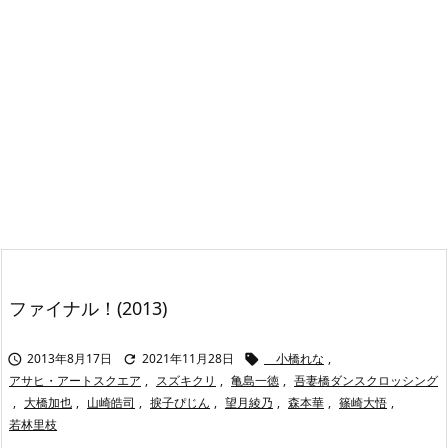
ファイナル！(2013)
2013年8月17日
2021年11月28日
小橋れな
,



アサヒ・アートスクエア
,
スズキクリ
,
亀島一徳
,
吾妻橋ダンスクロッシング
,
大橋加也
,
山崎皓司
,
捩子ぴじん
,
望月綾乃
,
森本華
,
篠崎大悟
,
若林里枝