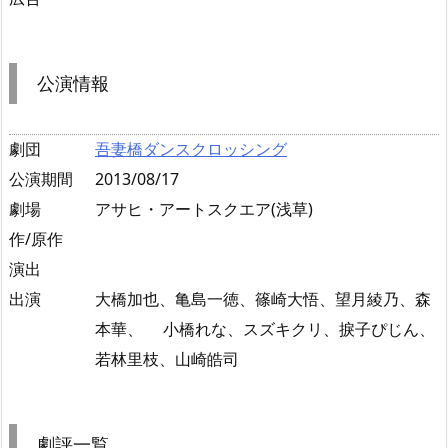
公演情報
劇団
吾妻橋ダンスクロッシング
公演期間
2013/08/17
劇場
アサヒ・アートスクエア(浅草)
作/原作
演出
出演
大橋加也、亀島一徳、篠崎大悟、望月綾乃、森
本華、 小橋れな、スズキクリ、捩子ぴじん、
若林里枝、山崎皓司
劇評一覧