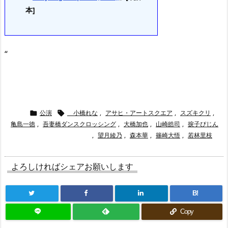
本]
“
公演
小橋れな
,
アサヒ・アートスクエア
,
スズキクリ
,


亀島一徳
,
吾妻橋ダンスクロッシング
,
大橋加也
,
山崎皓司
,
捩子ぴじん
,
望月綾乃
,
森本華
,
篠崎大悟
,
若林里枝
よろしければシェアお願いします
B!
Copy