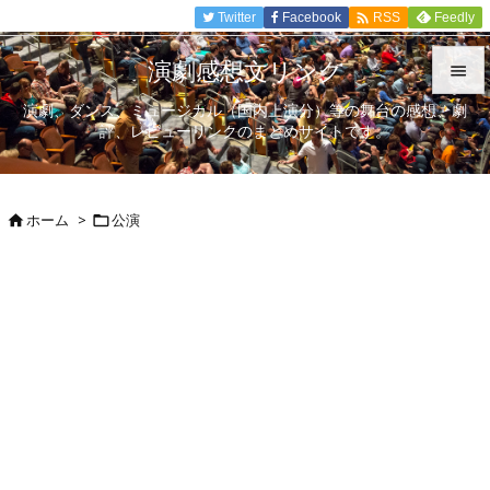

Twitter
Facebook
Feedly
RSS
演劇感想文リンク

演劇、ダンス、ミュージカル（国内上演分）等の舞台の感想、劇

評、レビューリンクのまとめサイトです。
メニュ

サイド
ホーム
>
公演



前へ

次へ

検索