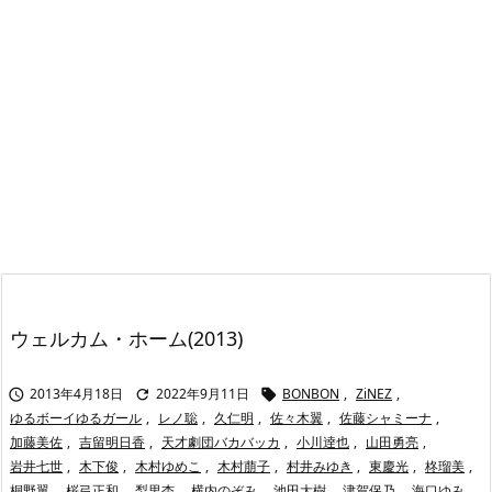
ウェルカム・ホーム(2013)
2013年4月18日
2022年9月11日
BONBON
,
ZiNEZ
,



ゆるボーイゆるガール
,
レノ聡
,
久仁明
,
佐々木翼
,
佐藤シャミーナ
,
加藤美佐
,
吉留明日香
,
天才劇団バカバッカ
,
小川逹也
,
山田勇亮
,
岩井七世
,
木下俊
,
木村ゆめこ
,
木村萠子
,
村井みゆき
,
東慶光
,
柊瑠美
,
桐野翼
,
桜弓正和
,
梨里杏
,
横内のぞみ
,
池田大樹
,
津賀保乃
,
海口ゆみ
,