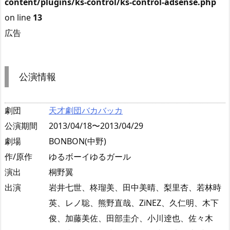
content/plugins/ks-control/ks-control-adsense.php
on line
13
広告
公演情報
劇団
天才劇団バカバッカ
公演期間
2013/04/18〜2013/04/29
劇場
BONBON(中野)
作/原作
ゆるボーイゆるガール
演出
桐野翼
出演
岩井七世、柊瑠美、田中美晴、梨里杏、若林時
英、レノ聡、熊野直哉、ZiNEZ、久仁明、木下
俊、加藤美佐、田部圭介、小川逹也、佐々木