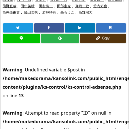
熊野直哉
,
田中美晴
,
田村将一
,
田部圭介
,
真嶋一歌
,
竹内拓也
,
筒井亜由貴
,
脇田美帆
,
若林時英
,
轟もよこ
,
高野宗大
B!
Copy
Warning
: Undefined variable $post in
/home/makedorama/kansolink.com/public_html/enge
content/plugins/ks-control/ks-control-adsense.php
on line
13
Warning
: Attempt to read property "ID" on null in
/home/makedorama/kansolink.com/public_html/enge