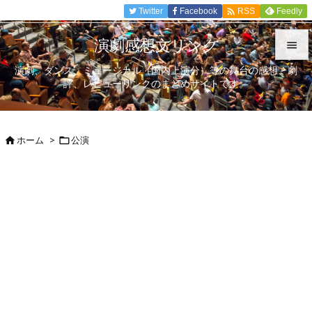

Twitter
Facebook
Feedly
RSS
演劇感想文リンク

演劇、ダンス、ミュージカル（国内上演分）等の舞台の感想、劇

評、レビューリンクのまとめサイトです。
メニュ

サイド
ホーム
>
公演



前へ

次へ

検索