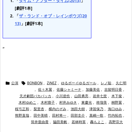
「
タイム・アフター・タイム(2013)
」
[劇評1本]
「
ザ・ランド・オブ・レインボウズ(20
13)
」[劇評1本]
“
公演
BONBON
,
ZiNEZ
,
ゆるボーイゆるガール
,
レノ聡
,
久仁明


,
佐々木翼
,
佐藤シャミーナ
,
加藤美佐
,
吉留明日香
,
天才劇団バカバッカ
,
小川逹也
,
山田勇亮
,
岩井七世
,
木下俊
,
木村ゆめこ
,
木村萠子
,
村井みゆき
,
東慶光
,
柊瑠美
,
桐野翼
,
桜弓正和
,
梨里杏
,
横内のぞみ
,
池田大樹
,
津賀保乃
,
海口ゆみ
,
熊野直哉
,
田中美晴
,
田村将一
,
田部圭介
,
真嶋一歌
,
竹内拓也
,
筒井亜由貴
,
脇田美帆
,
若林時英
,
轟もよこ
,
高野宗大