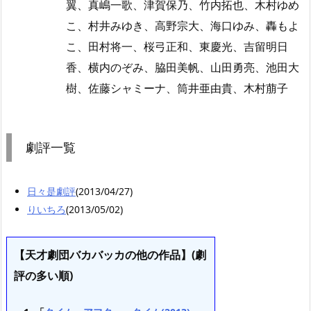
翼、真嶋一歌、津賀保乃、竹内拓也、木村ゆめ
こ、村井みゆき、高野宗大、海口ゆみ、轟もよ
こ、田村将一、桜弓正和、東慶光、吉留明日
香、横内のぞみ、脇田美帆、山田勇亮、池田大
樹、佐藤シャミーナ、筒井亜由貴、木村萠子
劇評一覧
日々是劇評
(2013/04/27)
りいちろ
(2013/05/02)
【天才劇団バカバッカの他の作品】(劇
評の多い順)