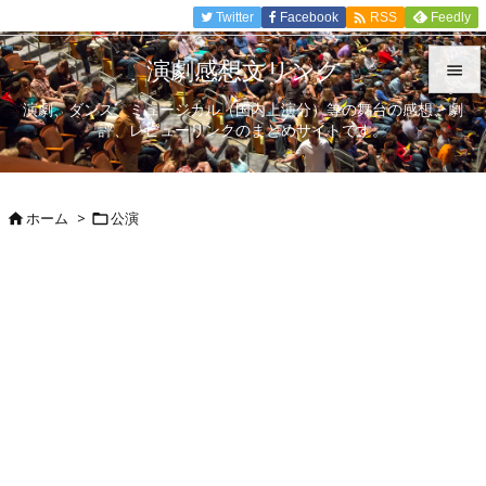

Twitter
Facebook
Feedly
RSS
演劇感想文リンク

演劇、ダンス、ミュージカル（国内上演分）等の舞台の感想、劇

評、レビューリンクのまとめサイトです。
メニュ

サイド
ホーム
>
公演



前へ

次へ

検索