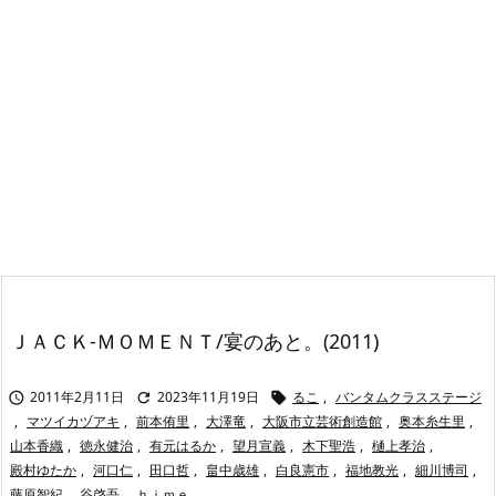
ＪＡＣＫ-ＭＯＭＥＮＴ/宴のあと。(2011)
2011年2月11日
2023年11月19日
るこ
,
バンタムクラスステージ



,
マツイカヅアキ
,
前本侑里
,
大澤竜
,
大阪市立芸術創造館
,
奥本糸生里
,
山本香織
,
徳永健治
,
有元はるか
,
望月宣義
,
木下聖浩
,
樋上孝治
,
殿村ゆたか
,
河口仁
,
田口哲
,
畠中歳雄
,
白良憲市
,
福地教光
,
細川博司
,
藤原智紀
,
谷啓吾
,
ｈｉｍｅ