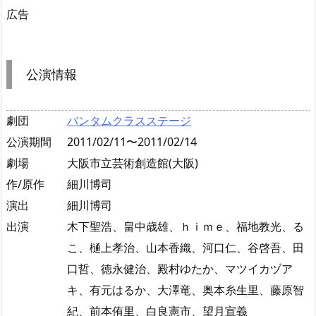
広告
公演情報
劇団
バンタムクラスステージ
公演期間
2011/02/11〜2011/02/14
劇場
大阪市立芸術創造館(大阪)
作/原作
細川博司
演出
細川博司
出演
木下聖浩、畠中歳雄、ｈｉｍｅ、福地教光、る
こ、樋上孝治、山本香織、河口仁、谷啓吾、田
口哲、徳永健治、殿村ゆたか、マツイカヅア
キ、有元はるか、大澤竜、奥本糸生里、藤原智
紀、前本侑里、白良憲市、望月宣義