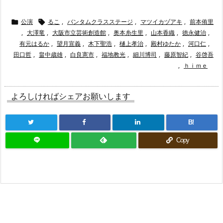
公演
るこ
,
バンタムクラスステージ
,
マツイカヅアキ
,
前本侑里


,
大澤竜
,
大阪市立芸術創造館
,
奥本糸生里
,
山本香織
,
徳永健治
,
有元はるか
,
望月宣義
,
木下聖浩
,
樋上孝治
,
殿村ゆたか
,
河口仁
,
田口哲
,
畠中歳雄
,
白良憲市
,
福地教光
,
細川博司
,
藤原智紀
,
谷啓吾
,
ｈｉｍｅ
よろしければシェアお願いします
B!
Copy