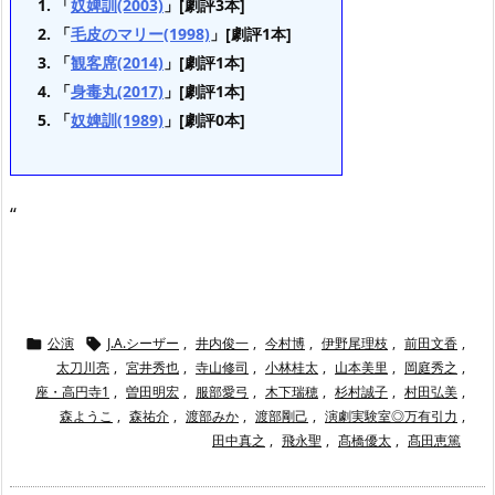
「
奴婢訓(2003)
」[劇評3本]
「
毛皮のマリー(1998)
」[劇評1本]
「
観客席(2014)
」[劇評1本]
「
身毒丸(2017)
」[劇評1本]
「
奴婢訓(1989)
」[劇評0本]
“
公演
J.A.シーザー
,
井内俊一
,
今村博
,
伊野尾理枝
,
前田文香
,


太刀川亮
,
宮井秀也
,
寺山修司
,
小林桂太
,
山本美里
,
岡庭秀之
,
座・高円寺1
,
曽田明宏
,
服部愛弓
,
木下瑞穂
,
杉村誠子
,
村田弘美
,
森ようこ
,
森祐介
,
渡部みか
,
渡部剛己
,
演劇実験室◎万有引力
,
田中真之
,
飛永聖
,
髙橋優太
,
髙田恵篤