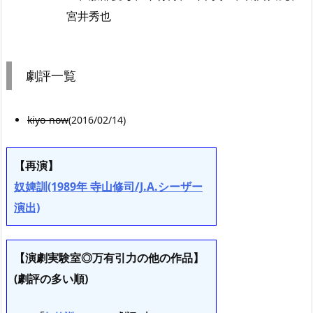
宮井秀也
劇評一覧
kiyo-now
(2016/02/14)
【再演】
奴婢訓(1989年 寺山修司/J.A.シーザー
演出)
【演劇実験室◎万有引力の他の作品】
(劇評の多い順)