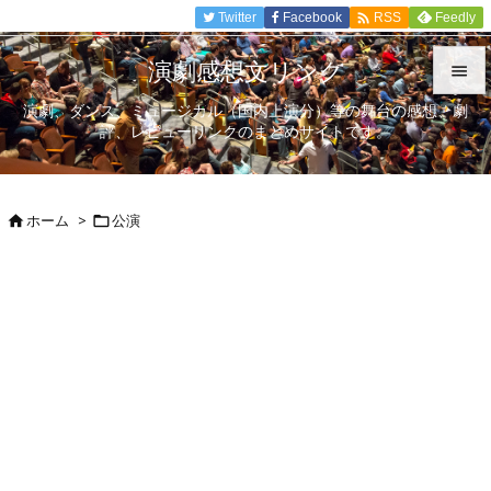

Twitter
Facebook
Feedly
RSS
演劇感想文リンク

演劇、ダンス、ミュージカル（国内上演分）等の舞台の感想、劇

評、レビューリンクのまとめサイトです。
メニュ

サイド
ホーム
>
公演



前へ

次へ

検索