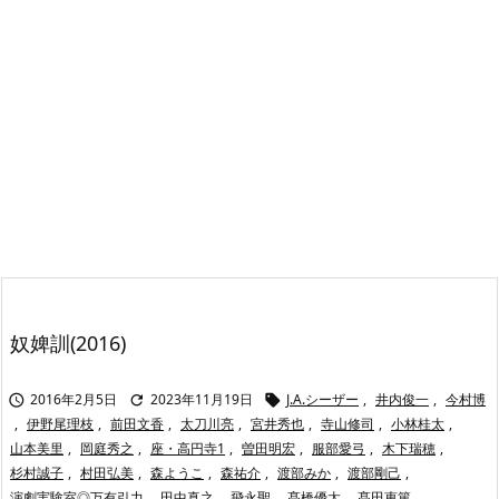
奴婢訓(2016)
2016年2月5日
2023年11月19日
J.A.シーザー
,
井内俊一
,
今村博



,
伊野尾理枝
,
前田文香
,
太刀川亮
,
宮井秀也
,
寺山修司
,
小林桂太
,
山本美里
,
岡庭秀之
,
座・高円寺1
,
曽田明宏
,
服部愛弓
,
木下瑞穂
,
杉村誠子
,
村田弘美
,
森ようこ
,
森祐介
,
渡部みか
,
渡部剛己
,
演劇実験室◎万有引力
,
田中真之
,
飛永聖
,
髙橋優太
,
髙田恵篤