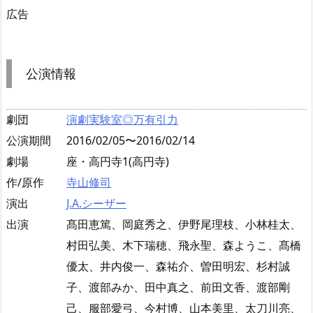
広告
公演情報
劇団
演劇実験室◎万有引力
公演期間
2016/02/05〜2016/02/14
劇場
座・高円寺1(高円寺)
作/原作
寺山修司
演出
J.A.シーザー
出演
髙田恵篤、岡庭秀之、伊野尾理枝、小林桂太、
村田弘美、木下瑞穂、飛永聖、森ようこ、髙橋
優太、井内俊一、森祐介、曽田明宏、杉村誠
子、渡部みか、田中真之、前田文香、渡部剛
己、服部愛弓、今村博、山本美里、太刀川亮、