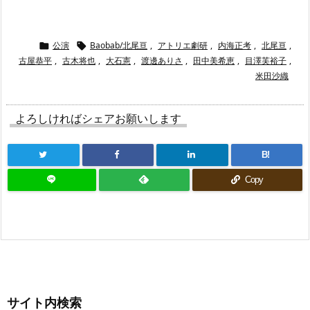
公演
Baobab/北尾亘
,
アトリエ劇研
,
内海正考
,
北尾亘
,


古屋恭平
,
古木将也
,
大石憲
,
渡邊ありさ
,
田中美希恵
,
目澤芙裕子
,
米田沙織
よろしければシェアお願いします
B!
Copy
サイト内検索