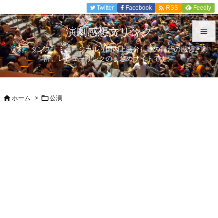

Twitter
Facebook
Feedly
RSS
演劇感想文リンク

演劇、ダンス、ミュージカル（国内上演分）等の舞台の感想、劇

評、レビューリンクのまとめサイトです。
メニュ

サイド
ホーム
>
公演



前へ

次へ

検索