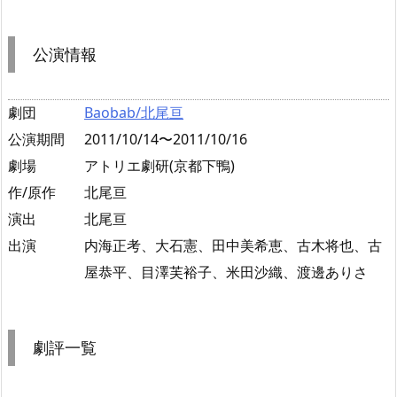
公演情報
劇団
Baobab/北尾亘
公演期間
2011/10/14〜2011/10/16
劇場
アトリエ劇研(京都下鴨)
作/原作
北尾亘
演出
北尾亘
出演
内海正考、大石憲、田中美希恵、古木将也、古
屋恭平、目澤芙裕子、米田沙織、渡邊ありさ
劇評一覧