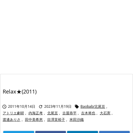
Relax★(2011)
2011年10月14日
2023年11月19日
Baobab/北尾亘
,



アトリエ劇研
,
内海正考
,
北尾亘
,
古屋恭平
,
古木将也
,
大石憲
,
渡邊ありさ
,
田中美希恵
,
目澤芙裕子
,
米田沙織