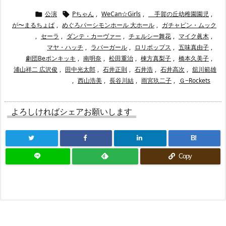
公演
Pちゃん
,
WeCan☆Girls
,
手賀の丘幼稚園園児
,


が〜まるちょば
,
めぐろパーシモンホール 大ホール
,
ガチャピン・ムック
,
セーラ
,
ダンテ・カーヴァー
,
チェルシー舞花
,
マイク眞木
,
マヤ・ハッチ
,
ラバーガール
,
ロリポップス
,
五味真由子
,
劇団Beポンキッキ
,
南明奈
,
松田重治
,
棟方真梨子
,
橋本久美子
,
浦山祥二 広沢俊
,
田中光太郎
,
石井正則
,
石井浩
,
石井高次
,
舘川範雄
,
西山浩美
,
長谷川結
,
雨宮玖二子
,
Ｇ−Rockets
よろしければシェアお願いします
B!
Copy