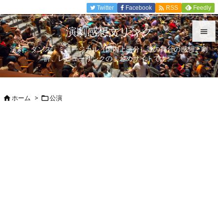

Twitter
Facebook
Feedly
RSS
演劇感想文リンク

演劇、ダンス、ミュージカル（国内上演分）等の舞台の感想、劇

評、レビューリンクのまとめサイトです。
メニュ

サイド
ホーム
>
公演



前へ

次へ

検索