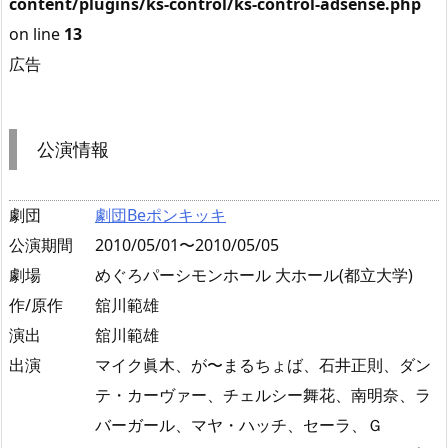
content/plugins/ks-control/ks-control-adsense.php
on line
13
広告
公演情報
劇団
劇団Beポンキッキ
公演期間
2010/05/01〜2010/05/05
劇場
めぐろパーシモンホール 大ホール(都立大学)
作/原作
舘川範雄
演出
舘川範雄
出演
マイク眞木、が〜まるちょば、石井正則、ダン
テ・カーヴァー、チェルシー舞花、南明奈、ラ
バーガール、マヤ・ハッチ、セーラ、Ｇ