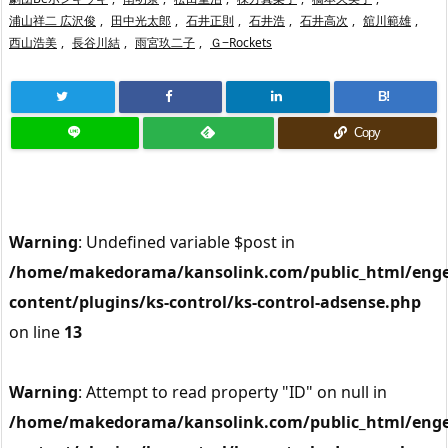
浦山祥二 広沢俊
,
田中光太郎
,
石井正則
,
石井浩
,
石井高次
,
舘川範雄
,
西山浩美
,
長谷川結
,
雨宮玖二子
,
Ｇ−Rockets
B!
Copy
Warning
: Undefined variable $post in
/home/makedorama/kansolink.com/public_html/enge
content/plugins/ks-control/ks-control-adsense.php
on line
13
Warning
: Attempt to read property "ID" on null in
/home/makedorama/kansolink.com/public_html/enge