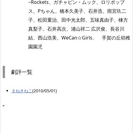
−Rockets、ガチャピン・ムック、ロリポップ
ス、Pちゃん、橋本久美子、石井浩、雨宮玖二
子、松田重治、田中光太郎、五味真由子、棟方
真梨子、石井高次、浦山祥二 広沢俊、長谷川
結、西山浩美、WeCan☆Girls、 手賀の丘幼稚
園園児
劇評一覧
まねきねこ
(2010/05/01)
“