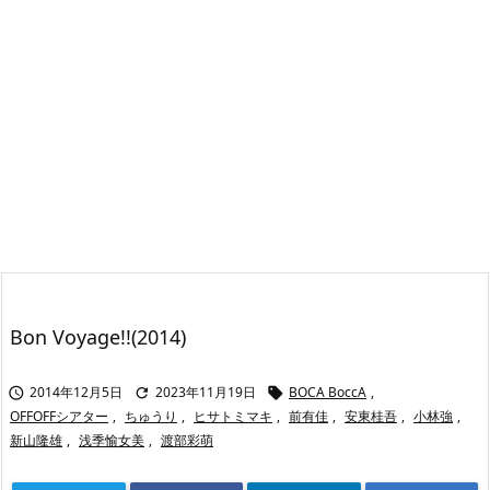
Bon Voyage!!(2014)
2014年12月5日
2023年11月19日
BOCA BoccA
,



OFFOFFシアター
,
ちゅうり
,
ヒサトミマキ
,
前有佳
,
安東桂吾
,
小林強
,
新山隆雄
,
浅季愉女美
,
渡部彩萌