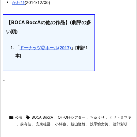
かわひ
(2014/12/06)
【BOCA BoccAの他の作品】(劇評の多
い順)
「
ドーナッツ◎ホール(2017)
」[劇評1
本]
“
公演
BOCA BoccA
,
OFFOFFシアター
,
ちゅうり
,
ヒサトミマキ


,
前有佳
,
安東桂吾
,
小林強
,
新山隆雄
,
浅季愉女美
,
渡部彩萌