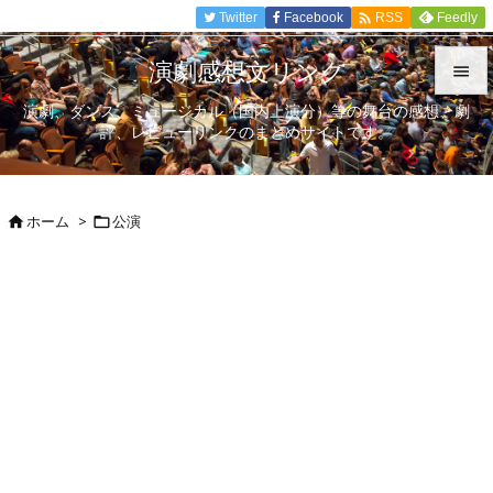

Twitter
Facebook
Feedly
RSS
演劇感想文リンク

演劇、ダンス、ミュージカル（国内上演分）等の舞台の感想、劇

評、レビューリンクのまとめサイトです。
メニュ

サイド
ホーム
>
公演



前へ

次へ

検索