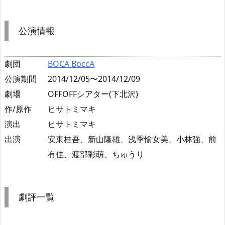
公演情報
劇団
BOCA BoccA
公演期間
2014/12/05〜2014/12/09
劇場
OFFOFFシアター(下北沢)
作/原作
ヒサトミマキ
演出
ヒサトミマキ
出演
安東桂吾、新山隆雄、浅季愉女美、小林強、前
有佳、渡部彩萌、ちゅうり
劇評一覧