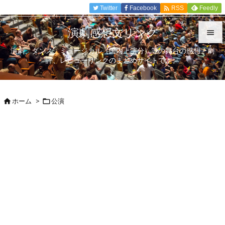

Twitter
Facebook
Feedly
RSS
演劇感想文リンク

演劇、ダンス、ミュージカル（国内上演分）等の舞台の感想、劇

評、レビューリンクのまとめサイトです。
メニュ

サイド
ホーム
>
公演



前へ

次へ

検索