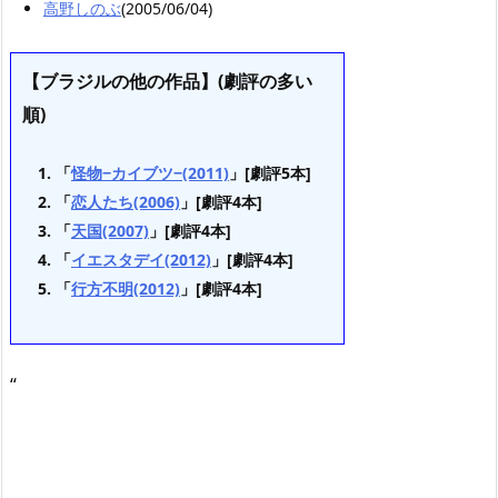
高野しのぶ
(2005/06/04)
【ブラジルの他の作品】(劇評の多い
順)
「
怪物−カイブツ−(2011)
」[劇評5本]
「
恋人たち(2006)
」[劇評4本]
「
天国(2007)
」[劇評4本]
「
イエスタデイ(2012)
」[劇評4本]
「
行方不明(2012)
」[劇評4本]
“