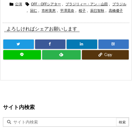
公演
OFF・OFFシアター
,
ブラジリィー・アン・山田
,
ブラジル


,
冠仁
,
市村美恵
,
平澤晃奈
,
桜子
,
辰巳智秋
,
高橋優子
よろしければシェアお願いします
B!
Copy
サイト内検索