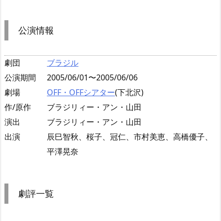
公演情報
劇団
ブラジル
公演期間
2005/06/01〜2005/06/06
劇場
OFF・OFFシアター
(下北沢)
作/原作
ブラジリィー・アン・山田
演出
ブラジリィー・アン・山田
出演
辰巳智秋、桜子、冠仁、市村美恵、高橋優子、
平澤晃奈
劇評一覧