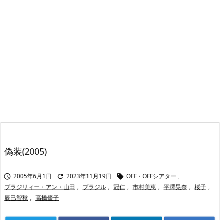
偽装(2005)
2005年6月1日
2023年11月19日
OFF・OFFシアター
,



ブラジリィー・アン・山田
,
ブラジル
,
冠仁
,
市村美恵
,
平澤晃奈
,
桜子
,
辰巳智秋
,
高橋優子