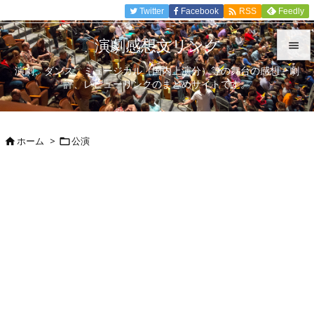

Twitter
Facebook
Feedly
RSS
演劇感想文リンク

演劇、ダンス、ミュージカル（国内上演分）等の舞台の感想、劇

評、レビューリンクのまとめサイトです。
メニュ

サイド
ホーム
>
公演



前へ

次へ

検索