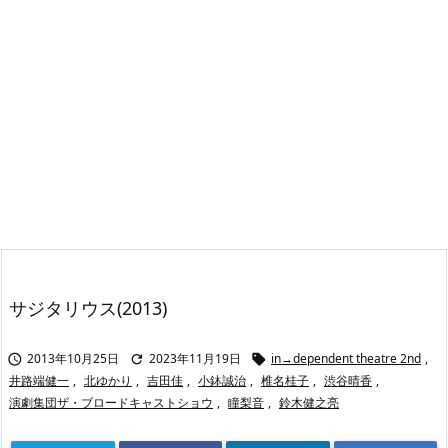
サジタリウス(2013)
2013年10月25日
2023年11月19日
in→dependent theatre 2nd
,



井路端健一
,
北ゆかり
,
吉田佳
,
小鉢誠治
,
椎名桂子
,
渋谷晴香
,
演劇集団ザ・ブロードキャストショウ
,
瞳梨音
,
鈴木健之亮