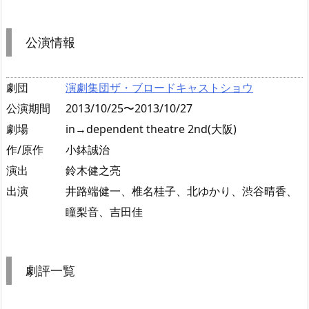
公演情報
劇団
演劇集団ザ・ブロードキャストショウ
公演期間
2013/10/25〜2013/10/27
劇場
in→dependent theatre 2nd(大阪)
作/原作
小鉢誠治
演出
鈴木健之亮
出演
井路端健一、椎名桂子、北ゆかり、渋谷晴香、
瞳梨音、吉田佳
劇評一覧