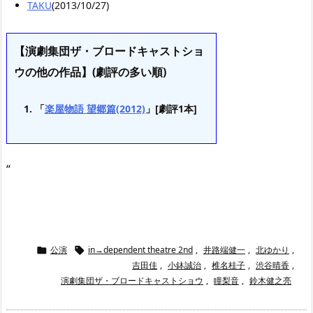
TAKU
(2013/10/27)
【演劇集団ザ・ブロードキャストショ
ウの他の作品】(劇評の多い順)
「
楽屋物語 望郷篇(2012)
」[劇評1本]
“
公演
in→dependent theatre 2nd
,
井路端健一
,
北ゆかり
,


吉田佳
,
小鉢誠治
,
椎名桂子
,
渋谷晴香
,
演劇集団ザ・ブロードキャストショウ
,
瞳梨音
,
鈴木健之亮