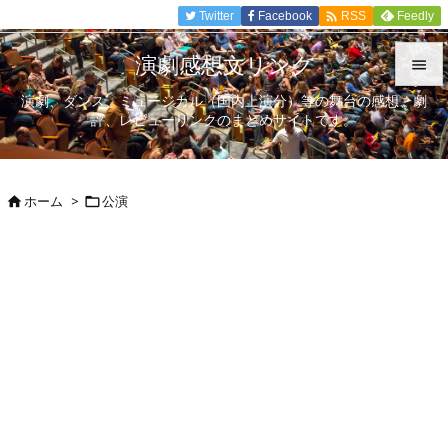

Twitter
Facebook
Feedly
RSS
演劇感想文リンク

演劇、ダンス、ミュージカル（国内上演分）等の舞台の感想、劇

評、レビューリンクのまとめサイトです。
メニュ

サイド
ホーム
>
公演



前へ

次へ

検索