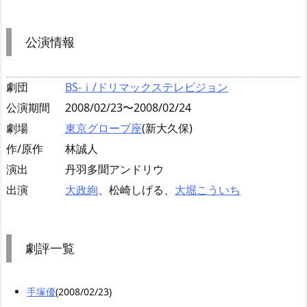
公演情報
劇団
BS-ｉ/ドリマックステレビジョン
公演期間
2008/02/23〜2008/02/24
劇場
東京グローブ座
(新大久保)
作/原作
林誠人
演出
丹羽多聞アンドリウ
出演
大政絢
、松崎しげる、
大堀こういち
劇評一覧
手塚優
(2008/02/23)