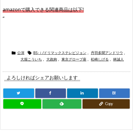
amazonで購入できる関連商品は以下!
“
公演
BS-ｉ/ドリマックステレビジョン
,
丹羽多聞アンドリウ
,


大堀こういち
,
大政絢
,
東京グローブ座
,
松崎しげる
,
林誠人
よろしければシェアお願いします
B!
Copy