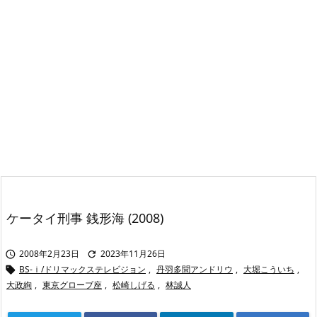
ケータイ刑事 銭形海 (2008)
2008年2月23日
2023年11月26日


BS-ｉ/ドリマックステレビジョン
,
丹羽多聞アンドリウ
,
大堀こういち
,

大政絢
,
東京グローブ座
,
松崎しげる
,
林誠人