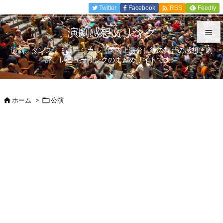

Twitter
Facebook
Feedly
RSS
演劇感想文リンク

演劇、ダンス、ミュージカル（国内上演分）等の舞台の感想、劇

評、レビューリンクのまとめサイトです。
メニュ

サイド
ホーム
>
公演



前へ

次へ

検索