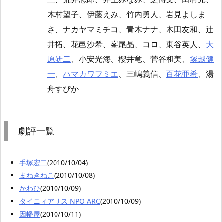
木村望子、伊藤えみ、竹内勇人、岩見よしま
さ、ナカヤマミチコ、青木ナナ、木田友和、辻
井拓、花邑沙希、峯尾晶、コロ、東谷英人、
大
原研二
、小安光海、櫻井竜、菅谷和美、
塚越健
一
、
ハマカワフミエ
、三嶋義信、
百花亜希
、湯
舟すぴか
劇評一覧
手塚宏二
(2010/10/04)
まねきねこ
(2010/10/08)
かわひ
(2010/10/09)
タイニィアリス NPO ARC
(2010/10/09)
因幡屋
(2010/10/11)