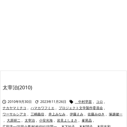
太宰治(2010)
2010年9月30日
2023年11月26日
中村早苗
,
コロ
,



ナカヤマミチコ
,
ハマカワフミエ
,
プロジェクト文学製作委員会
,
ワーサルシアタ
,
三嶋義信
,
井上みなみ
,
伊藤えみ
,
佐藤みゆき
,
塚越健一
,
大原研二
,
太宰治
,
小安光海
,
岩見よしまさ
,
峯尾晶
,
広田淳一/吉田小夏/松枝佳紀/谷賢一
,
木下祐子
,
木村望子
,
木田友和
,