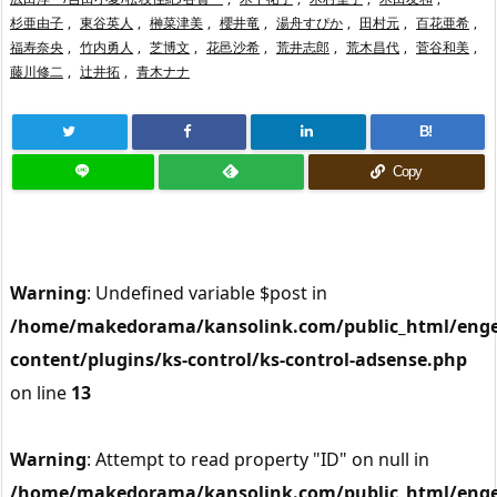
杉亜由子
,
東谷英人
,
榊菜津美
,
櫻井竜
,
湯舟すぴか
,
田村元
,
百花亜希
,
福寿奈央
,
竹内勇人
,
芝博文
,
花邑沙希
,
荒井志郎
,
荒木昌代
,
菅谷和美
,
藤川修二
,
辻井拓
,
青木ナナ
B!
Copy
Warning
: Undefined variable $post in
/home/makedorama/kansolink.com/public_html/enge
content/plugins/ks-control/ks-control-adsense.php
on line
13
Warning
: Attempt to read property "ID" on null in
/home/makedorama/kansolink.com/public_html/enge