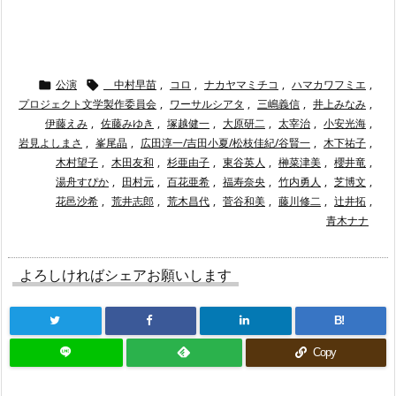
公演
中村早苗
,
コロ
,
ナカヤマミチコ
,
ハマカワフミエ
,


プロジェクト文学製作委員会
,
ワーサルシアタ
,
三嶋義信
,
井上みなみ
,
伊藤えみ
,
佐藤みゆき
,
塚越健一
,
大原研二
,
太宰治
,
小安光海
,
岩見よしまさ
,
峯尾晶
,
広田淳一/吉田小夏/松枝佳紀/谷賢一
,
木下祐子
,
木村望子
,
木田友和
,
杉亜由子
,
東谷英人
,
榊菜津美
,
櫻井竜
,
湯舟すぴか
,
田村元
,
百花亜希
,
福寿奈央
,
竹内勇人
,
芝博文
,
花邑沙希
,
荒井志郎
,
荒木昌代
,
菅谷和美
,
藤川修二
,
辻井拓
,
青木ナナ
よろしければシェアお願いします
B!
Copy