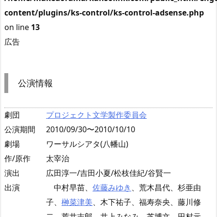
content/plugins/ks-control/ks-control-adsense.php
on line
13
広告
公演情報
劇団
プロジェクト文学製作委員会
公演期間
2010/09/30〜2010/10/10
劇場
ワーサルシアタ(八幡山)
作/原作
太宰治
演出
広田淳一/吉田小夏/松枝佳紀/谷賢一
出演
中村早苗、
佐藤みゆき
、荒木昌代、杉亜由
子、
榊菜津美
、木下祐子、福寿奈央、藤川修
二、荒井志郎、井上みなみ、芝博文、田村元、