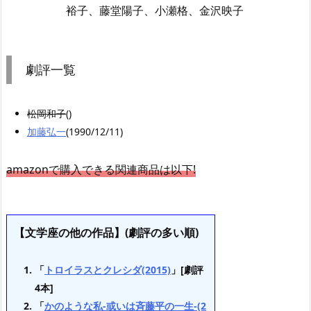
裕子、藤堂陽子、小瀬格、金沢映子
劇評一覧
松岡和子
()
加藤弘一
(1990/12/11)
amazonで購入できる関連商品は以下!
【文学座の他の作品】(劇評の多い順)
「
トロイラスとクレシダ(2015)
」[劇評
4本]
「
かのような私-或いは斉藤平の一生-(2