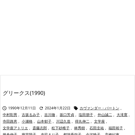
グリークス(1990)
1990年12月11日
2024年1月22日
カヴァンダー・バートン
,



中村彰男
,
古坂るみ子
,
吉川徹
,
坂口芳貞
,
塩田朋子
,
外山誠二
,
大滝寛
,
寺田路恵
,
小瀬格
,
山本郁子
,
川辺久造
,
得丸伸二
,
文学座
,
文学座アトリエ
,
斎藤志郎
,
松下砂稚子
,
林秀樹
,
石田圭祐
,
福田裕子
,
篠倉伸子
,
藤堂陽子
,
赤司まり子
,
都築香弥子
,
金沢映子
,
高橋紀恵
,