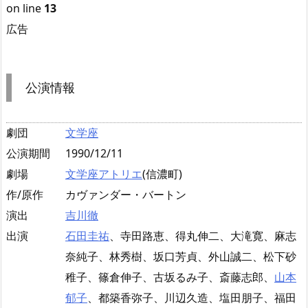
on line
13
広告
公演情報
劇団
文学座
公演期間
1990/12/11
劇場
文学座アトリエ
(信濃町)
作/原作
カヴァンダー・バートン
演出
吉川徹
出演
石田圭祐
、寺田路恵、得丸伸二、大滝寛、麻志
奈純子、林秀樹、坂口芳貞、外山誠二、松下砂
稚子、篠倉伸子、古坂るみ子、斎藤志郎、
山本
郁子
、都築香弥子、川辺久造、塩田朋子、福田