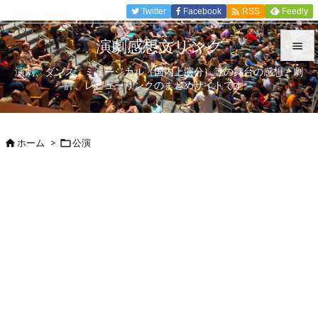

Twitter
Facebook
Feedly
RSS
演劇感想文リンク

演劇、ダンス、ミュージカル（国内上演分）等の舞台の感想、劇

評、レビューリンクのまとめサイトです。
メニュ

サイド
ホーム
>
公演



前へ

次へ

検索