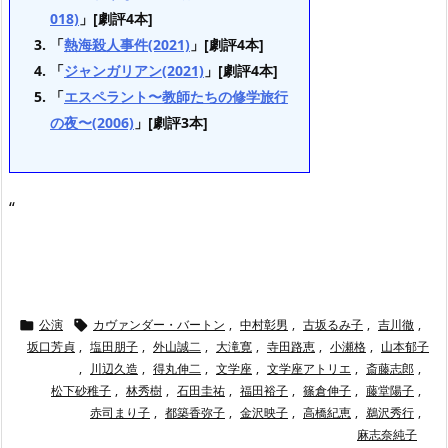
018)
」[劇評4本]
「
熱海殺人事件(2021)
」[劇評4本]
「
ジャンガリアン(2021)
」[劇評4本]
「
エスペラント〜教師たちの修学旅行
の夜〜(2006)
」[劇評3本]
“
公演
カヴァンダー・バートン
,
中村彰男
,
古坂るみ子
,
吉川徹
,


坂口芳貞
,
塩田朋子
,
外山誠二
,
大滝寛
,
寺田路恵
,
小瀬格
,
山本郁子
,
川辺久造
,
得丸伸二
,
文学座
,
文学座アトリエ
,
斎藤志郎
,
松下砂稚子
,
林秀樹
,
石田圭祐
,
福田裕子
,
篠倉伸子
,
藤堂陽子
,
赤司まり子
,
都築香弥子
,
金沢映子
,
高橋紀恵
,
鵜沢秀行
,
麻志奈純子