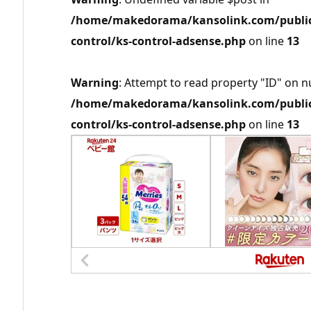
/home/makedorama/kansolink.com/public_
control/ks-control-adsense.php
on line
13
Warning
: Attempt to read property "ID" on nu
/home/makedorama/kansolink.com/public_
control/ks-control-adsense.php
on line
13