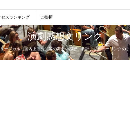
クセスランキング
ご挨拶
演劇感想文リンク
ュージカル（国内上演分）等の舞台の感想、劇評、レビューリンクのま