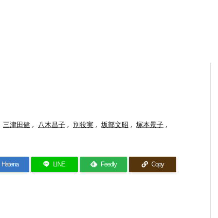
三津田健
,
八木昌子
,
別役実
,
坂部文昭
,
塚本景子
,
Hatena
LINE
Feedly
Copy