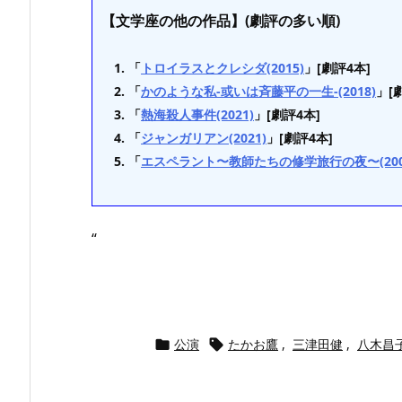
【文学座の他の作品】(劇評の多い順)
「
トロイラスとクレシダ(2015)
」[劇評4本]
「
かのような私-或いは斉藤平の一生-(2018)
」[
「
熱海殺人事件(2021)
」[劇評4本]
「
ジャンガリアン(2021)
」[劇評4本]
「
エスペラント〜教師たちの修学旅行の夜〜(200
“
公演
たかお鷹
,
三津田健
,
八木昌

