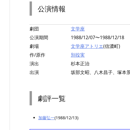
公演情報
劇団
文学座
公演期間
1988/12/07〜1988/12/18
劇場
文学座アトリエ
(信濃町)
作/原作
別役実
演出
杉本正治
出演
坂部文昭、八木昌子、塚本
劇評一覧
加藤弘一
(1988/12/13)