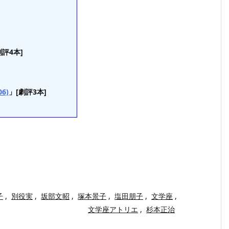
劇評4本]
6)
」[劇評3本]
子
,
別役実
,
坂部文昭
,
塚本景子
,
塩田朋子
,
文学座
,
文学座アトリエ
,
杉本正治