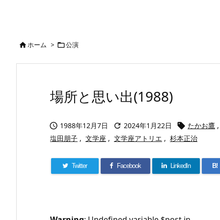
ホーム
>
公演


場所と思い出(1988)
1988年12月7日
2024年1月22日
たかお鷹
,



塩田朋子
,
文学座
,
文学座アトリエ
,
杉本正治
Twitter
Facebook
LinkedIn
B!
Warning
: Undefined variable $post in