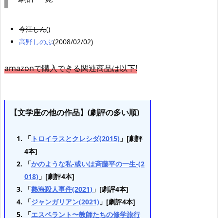
今江しん
()
高野しのぶ
(2008/02/02)
amazonで購入できる関連商品は以下!
【文学座の他の作品】(劇評の多い順)
「
トロイラスとクレシダ(2015)
」[劇評
4本]
「
かのような私-或いは斉藤平の一生-(2
018)
」[劇評4本]
「
熱海殺人事件(2021)
」[劇評4本]
「
ジャンガリアン(2021)
」[劇評4本]
「
エスペラント〜教師たちの修学旅行