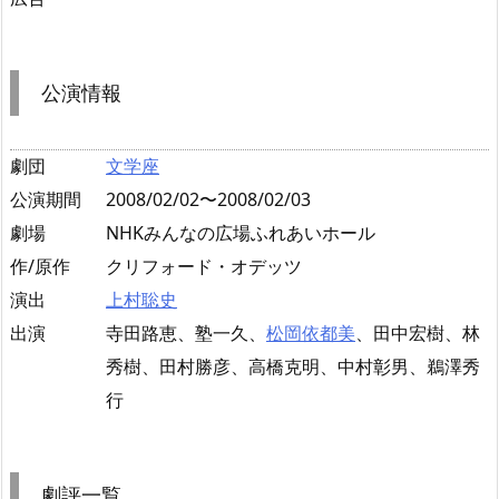
公演情報
劇団
文学座
公演期間
2008/02/02〜2008/02/03
劇場
NHKみんなの広場ふれあいホール
作/原作
クリフォード・オデッツ
演出
上村聡史
出演
寺田路恵、塾一久、
松岡依都美
、田中宏樹、林
秀樹、田村勝彦、高橋克明、中村彰男、鵜澤秀
行
劇評一覧