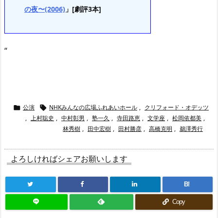
の夜〜(2006)
」[劇評3本]
“
公演
NHKみんなの広場ふれあいホール
,
クリフォード・オデッツ


,
上村聡史
,
中村彰男
,
塾一久
,
寺田路恵
,
文学座
,
松岡依都美
,
林秀樹
,
田中宏樹
,
田村勝彦
,
高橋克明
,
鵜澤秀行
よろしければシェアお願いします
B!
Copy