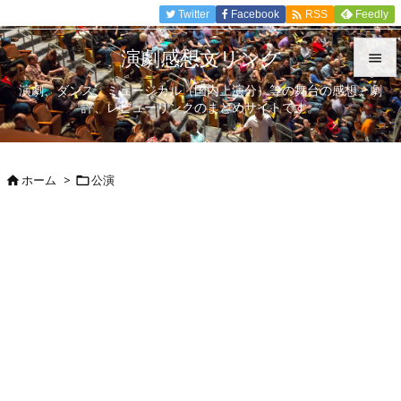

Twitter
Facebook
Feedly
RSS
演劇感想文リンク

演劇、ダンス、ミュージカル（国内上演分）等の舞台の感想、劇

評、レビューリンクのまとめサイトです。
メニュ

サイド
ホーム
>
公演



前へ

次へ

検索