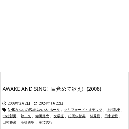
AWAKE AND SING!−目覚めて歌え!−(2008)
2008年2月2日
2024年1月22日


NHKみんなの広場ふれあいホール
,
クリフォード・オデッツ
,
上村聡史
,

中村彰男
,
塾一久
,
寺田路恵
,
文学座
,
松岡依都美
,
林秀樹
,
田中宏樹
,
田村勝彦
,
高橋克明
,
鵜澤秀行