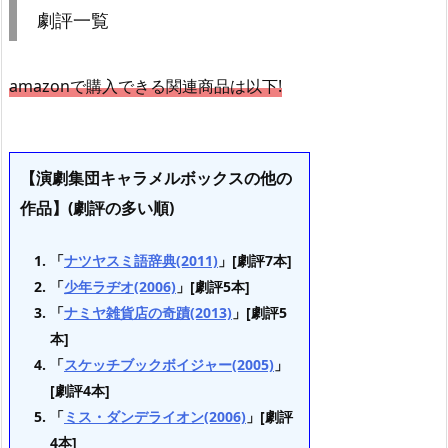
劇評一覧
amazonで購入できる関連商品は以下!
【演劇集団キャラメルボックスの他の
作品】(劇評の多い順)
「
ナツヤスミ語辞典(2011)
」[劇評7本]
「
少年ラヂオ(2006)
」[劇評5本]
「
ナミヤ雑貨店の奇蹟(2013)
」[劇評5
本]
「
スケッチブックボイジャー(2005)
」
[劇評4本]
「
ミス・ダンデライオン(2006)
」[劇評
4本]