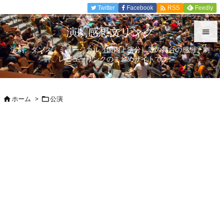

Twitter
Facebook
Feedly
RSS
演劇感想文リンク

演劇、ダンス、ミュージカル（国内上演分）等の舞台の感想、劇

評、レビューリンクのまとめサイトです。
メニュ

サイド
ホーム
>
公演



前へ

次へ

検索