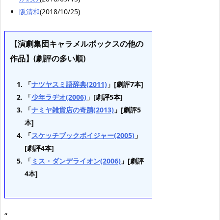
阪清和
(2018/10/25)
【演劇集団キャラメルボックスの他の
作品】(劇評の多い順)
「
ナツヤスミ語辞典(2011)
」[劇評7本]
「
少年ラヂオ(2006)
」[劇評5本]
「
ナミヤ雑貨店の奇蹟(2013)
」[劇評5
本]
「
スケッチブックボイジャー(2005)
」
[劇評4本]
「
ミス・ダンデライオン(2006)
」[劇評
4本]
“