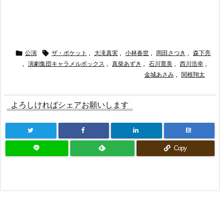
公演
ザ・ポケット
,
大滝真実
,
小林春世
,
岡田さつき
,
森下亮


,
演劇集団キャラメルボックス
,
真柴あずき
,
石川寛美
,
西川浩幸
,
金城あさみ
,
関根翔太
よろしければシェアお願いします
B!
Copy