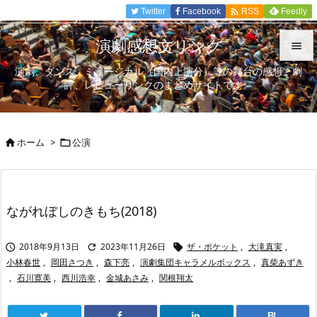

Twitter
Facebook
Feedly
RSS
演劇感想文リンク

演劇、ダンス、ミュージカル（国内上演分）等の舞台の感想、劇

評、レビューリンクのまとめサイトです。
メニュ

サイド
ホーム
>
公演



前へ

次へ
ながれぼしのきもち(2018)

検索
2018年9月13日
2023年11月26日
ザ・ポケット
,
大滝真実
,



小林春世
,
岡田さつき
,
森下亮
,
演劇集団キャラメルボックス
,
真柴あずき
,
石川寛美
,
西川浩幸
,
金城あさみ
,
関根翔太
B!