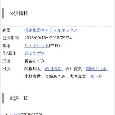
公演情報
劇団
演劇集団キャラメルボックス
公演期間
2018/09/13〜2018/09/24
劇場
ザ・ポケット
(中野)
作/原作
真柴あずき
演出
真柴あずき
出演
関根翔太、
西川浩幸
、石川寛美、
岡田さつき
、
小林春世、金城あさみ、大滝真実、
森下亮
劇評一覧
かわひ
(2018/09/15)