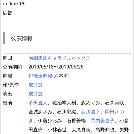
on line
13
広告
公演情報
劇団
演劇集団キャラメルボックス
公演期間
2019/05/18〜2019/05/26
劇場
俳優座劇場
(六本木)
作/原作
成井豊
演出
成井豊
出演
多田直人
、鍛治本大樹、森めぐみ、石森美咲、
金城あさみ、石川彩織、
西川浩幸
、
岡田さつ
き
、伊藤ひろみ、石原善暢、
岡内美喜子
、小多
田直樹、小林春世、大滝真実、島野知也、矢野