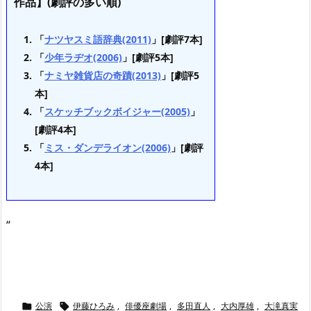
作品】(劇評の多い順)
「
ナツヤスミ語辞典(2011)
」[劇評7本]
「
少年ラヂオ(2006)
」[劇評5本]
「
ナミヤ雑貨店の奇蹟(2013)
」[劇評5
本]
「
スケッチブックボイジャー(2005)
」
[劇評4本]
「
ミス・ダンデライオン(2006)
」[劇評
4本]
“
公演
伊藤ひろみ
,
俳優座劇場
,
多田直人
,
大内厚雄
,
大滝真実

