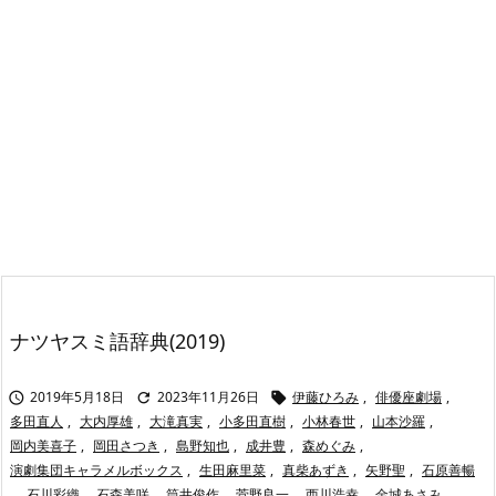
ナツヤスミ語辞典(2019)
2019年5月18日
2023年11月26日
伊藤ひろみ
,
俳優座劇場
,



多田直人
,
大内厚雄
,
大滝真実
,
小多田直樹
,
小林春世
,
山本沙羅
,
岡内美喜子
,
岡田さつき
,
島野知也
,
成井豊
,
森めぐみ
,
演劇集団キャラメルボックス
,
生田麻里菜
,
真柴あずき
,
矢野聖
,
石原善暢
,
石川彩織
,
石森美咲
,
筒井俊作
,
菅野良一
,
西川浩幸
,
金城あさみ
,