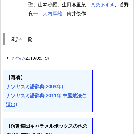
聖、山本沙羅、生田麻里菜、
真柴あずき
、菅野
良一、
大内厚雄
、筒井俊作
劇評一覧
かわひ
(2019/05/19)
【再演】
ナツヤスミ語辞典(2003年)
ナツヤスミ語辞典(2011年 中屋敷法仁
演出)
【演劇集団キャラメルボックスの他の