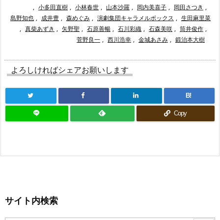
,
小多田直樹
,
小林春世
,
山本沙羅
,
岡内美喜子
,
岡田さつき
,
島野知也
,
成井豊
,
森めぐみ
,
演劇集団キャラメルボックス
,
生田麻里菜
,
真柴あずき
,
矢野聖
,
石原善暢
,
石川彩織
,
石森美咲
,
筒井俊作
,
菅野良一
,
西川浩幸
,
金城あさみ
,
鍛治本大樹
よろしければシェアお願いします
B!
Copy
サイト内検索