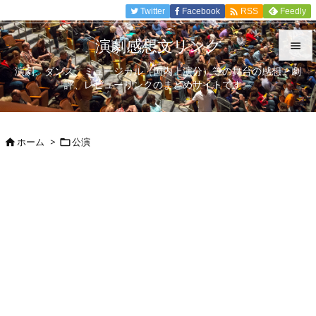

Twitter
Facebook
Feedly
RSS
演劇感想文リンク

演劇、ダンス、ミュージカル（国内上演分）等の舞台の感想、劇

評、レビューリンクのまとめサイトです。
メニュ

サイド
ホーム
>
公演



前へ

次へ

検索