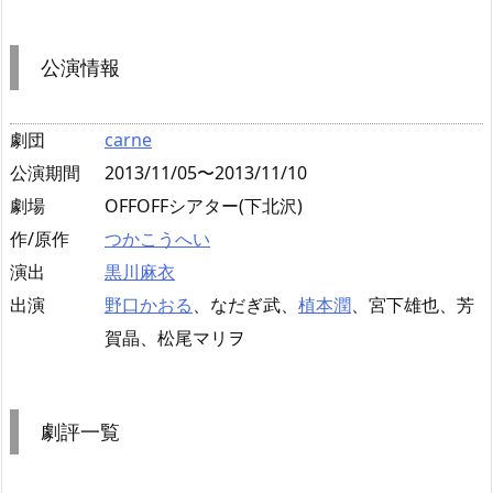
公演情報
劇団
carne
公演期間
2013/11/05〜2013/11/10
劇場
OFFOFFシアター(下北沢)
作/原作
つかこうへい
演出
黒川麻衣
出演
野口かおる
、なだぎ武、
植本潤
、宮下雄也、芳
賀晶、松尾マリヲ
劇評一覧