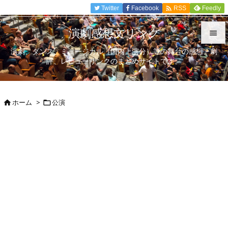

Twitter
Facebook
Feedly
RSS
演劇感想文リンク

演劇、ダンス、ミュージカル（国内上演分）等の舞台の感想、劇

評、レビューリンクのまとめサイトです。
メニュ

サイド
ホーム
>
公演



前へ

次へ

検索