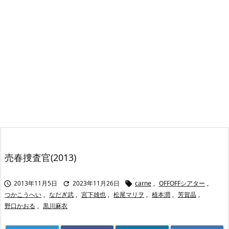
売春捜査官(2013)
2013年11月5日
2023年11月26日
carne
,
OFFOFFシアター
,



つかこうへい
,
なだぎ武
,
宮下雄也
,
松尾マリヲ
,
植本潤
,
芳賀晶
,
野口かおる
,
黒川麻衣