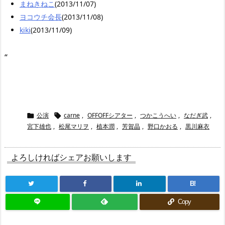
まねきねこ
(2013/11/07)
ヨコウチ会長
(2013/11/08)
kiki
(2013/11/09)
“
公演
carne
,
OFFOFFシアター
,
つかこうへい
,
なだぎ武
,


宮下雄也
,
松尾マリヲ
,
植本潤
,
芳賀晶
,
野口かおる
,
黒川麻衣
よろしければシェアお願いします
B!
Copy