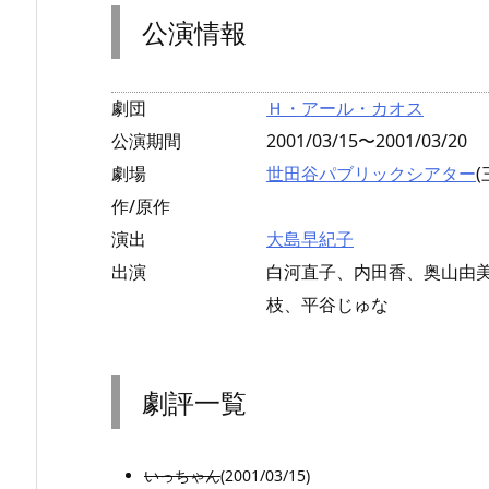
公演情報
劇団
Ｈ・アール・カオス
公演期間
2001/03/15〜2001/03/20
劇場
世田谷パブリックシアター
作/原作
演出
大島早紀子
出演
白河直子、内田香、奥山由
枝、平谷じゅな
劇評一覧
いっちゃん
(2001/03/15)