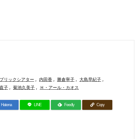
ブリックシアター
,
内田香
,
勝倉寧子
,
大島早紀子
,
直子
,
菊池久美子
,
Ｈ・アール・カオス
Hatena
LINE
Feedly
Copy