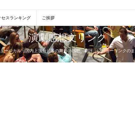
クセスランキング
ご挨拶
演劇感想文リンク
ュージカル（国内上演分）等の舞台の感想、劇評、レビューリンクのま