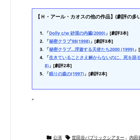
【Ｈ・アール・カオスの他の作品】(劇評の多い
「
Dolly c/w 砂漠の内臓(2000)
」[劇評3本]
「
秘密クラブ’98(1998)
」[劇評3本]
「
秘密クラブ…浮遊する天使たち2000 (1999)
」
「
生きていることさえ解からないのに、死を語るな
8)
」[劇評2本]
「
眠りの森の(1997)
」[劇評2本]
“
公演
世田谷パブリックシアター
,
内田

