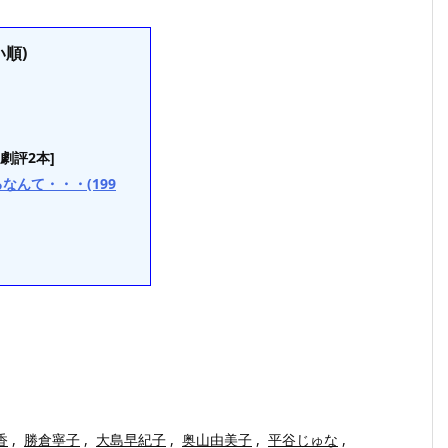
順)
[劇評2本]
んて・・・(199
香
,
勝倉寧子
,
大島早紀子
,
奥山由美子
,
平谷じゅな
,