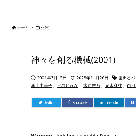
ホーム
>
公演


神々を創る機械(2001)
2001年3月15日
2023年11月26日
世田谷パ



奥山由美子
,
平谷じゅな
,
木戸志乃
,
泉水利枝
,
白河
Twitter
Facebook
LinkedIn
B!
Warning
: Undefined variable $post in