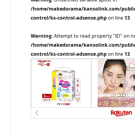
/home/makedorama/kansolink.com/public_
control/ks-control-adsense.php
on line
13
Warning
: Attempt to read property "ID" on nu
/home/makedorama/kansolink.com/public_
control/ks-control-adsense.php
on line
13