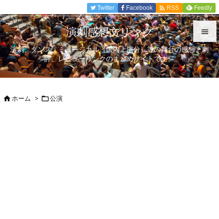

Twitter
Facebook
Feedly
RSS
演劇感想文リンク

演劇、ダンス、ミュージカル（国内上演分）等の舞台の感想、劇

評、レビューリンクのまとめサイトです。
メニュ

サイド
ホーム
>
公演



前へ

次へ

検索