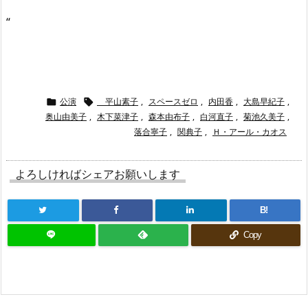
“
公演
平山素子
,
スペースゼロ
,
内田香
,
大島早紀子
,


奥山由美子
,
木下菜津子
,
森本由布子
,
白河直子
,
菊池久美子
,
落合寧子
,
関典子
,
Ｈ・アール・カオス
よろしければシェアお願いします
B!
Copy