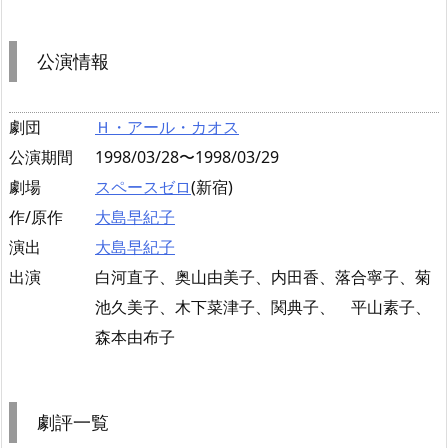
公演情報
劇団
Ｈ・アール・カオス
公演期間
1998/03/28〜1998/03/29
劇場
スペースゼロ
(新宿)
作/原作
大島早紀子
演出
大島早紀子
出演
白河直子、奥山由美子、内田香、落合寧子、菊
池久美子、木下菜津子、関典子、 平山素子、
森本由布子
劇評一覧