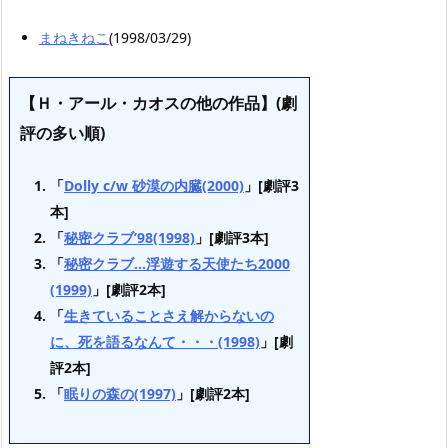
まねきねこ
(1998/03/29)
【Ｈ・アール・カオスの他の作品】(劇
評の多い順)
「
Dolly c/w 砂漠の内臓(2000)
」[劇評3
本]
「
秘密クラブ’98(1998)
」[劇評3本]
「
秘密クラブ…浮遊する天使たち2000
(1999)
」[劇評2本]
「
生きていることさえ解からないの
に、死を語るなんて・・・(1998)
」[劇
評2本]
「
眠りの森の(1997)
」[劇評2本]