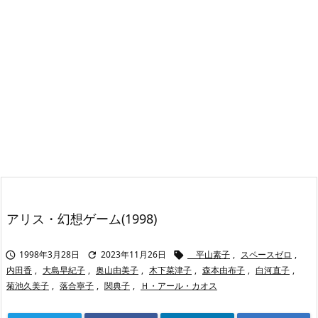
アリス・幻想ゲーム(1998)
1998年3月28日
2023年11月26日
平山素子
,
スペースゼロ
,



内田香
,
大島早紀子
,
奥山由美子
,
木下菜津子
,
森本由布子
,
白河直子
,
菊池久美子
,
落合寧子
,
関典子
,
Ｈ・アール・カオス