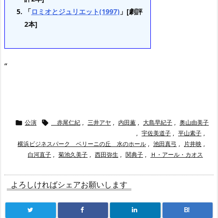
「
ロミオとジュリエット(1997)
」[劇評
2本]
“
公演
赤尾仁紀
,
三井アヤ
,
内田薫
,
大島早紀子
,
奥山由美子


,
宇佐美道子
,
平山素子
,
横浜ビジネスパーク ベリーニの丘 水のホール
,
池田真弓
,
片井映
,
白河直子
,
菊池久美子
,
西田弥生
,
関典子
,
Ｈ・アール・カオス
よろしければシェアお願いします
B!