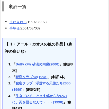
劇評一覧
まねきねこ
(1997/08/02)
手塚優
(2001/08/03)
【Ｈ・アール・カオスの他の作品】(劇
評の多い順)
「
Dolly c/w 砂漠の内臓(2000)
」[劇評3
本]
「
秘密クラブ’98(1998)
」[劇評3本]
「
秘密クラブ…浮遊する天使たち2000
(1999)
」[劇評2本]
「
生きていることさえ解からないの
に、死を語るなんて・・・(1998)
」[劇
評2本]