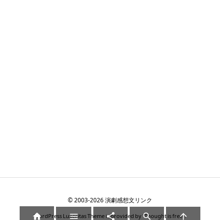
©
2003
-2026
演劇感想文リンク





WordPress Luxeritas Theme is provided by "
Thought is free
".