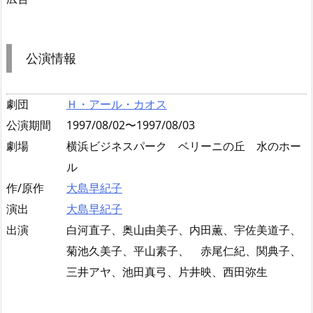
公演情報
劇団
Ｈ・アール・カオス
公演期間
1997/08/02〜1997/08/03
劇場
横浜ビジネスパーク ベリーニの丘 水のホー
ル
作/原作
大島早紀子
演出
大島早紀子
出演
白河直子、奥山由美子、内田薫、宇佐美道子、
菊池久美子、平山素子、 赤尾仁紀、関典子、
三井アヤ、池田真弓、片井映、西田弥生