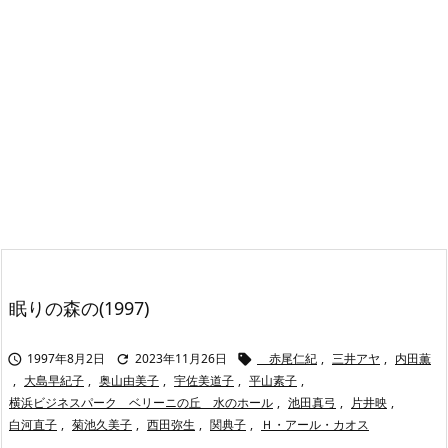
眠りの森の(1997)
1997年8月2日
2023年11月26日
赤尾仁紀
,
三井アヤ
,
内田薫



,
大島早紀子
,
奥山由美子
,
宇佐美道子
,
平山素子
,
横浜ビジネスパーク ベリーニの丘 水のホール
,
池田真弓
,
片井映
,
白河直子
,
菊池久美子
,
西田弥生
,
関典子
,
Ｈ・アール・カオス