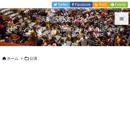

Twitter
Facebook
Feedly
RSS
演劇感想文リンク

演劇、ダンス、ミュージカル（国内上演分）等の舞台の感想、劇

評、レビューリンクのまとめサイトです。
メニュ

サイド
ホーム
>
公演



前へ

次へ

検索