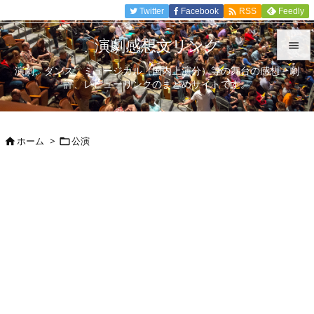

Twitter
Facebook
Feedly
RSS
演劇感想文リンク

演劇、ダンス、ミュージカル（国内上演分）等の舞台の感想、劇

評、レビューリンクのまとめサイトです。
メニュ

サイド
ホーム
>
公演



前へ

次へ

検索