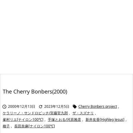
The Cherry Bonbers(2000)
2000年12月13日
2023年12月5日
Cherry Bonbers project
,



ケラリーノ・サンドロビッチ/宮藤官九郎
,
ザ・スズナリ
,
峯村リエ[ナイロン100℃]
,
手塚とおる/河原雅彦
,
新井友香[Highleg Jesus]
,
種子
,
長田奈麻[ナイロン100℃]