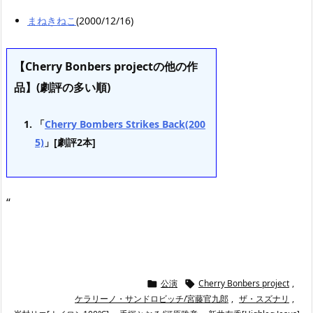
まねきねこ
(2000/12/16)
【Cherry Bonbers projectの他の作
品】(劇評の多い順)
「
Cherry Bombers Strikes Back(200
5)
」[劇評2本]
“
公演
Cherry Bonbers project
,


ケラリーノ・サンドロビッチ/宮藤官九郎
,
ザ・スズナリ
,