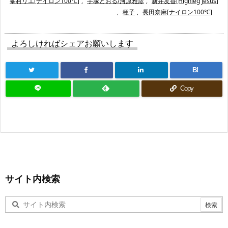
峯村リエ[ナイロン100℃]
,
手塚とおる/河原雅彦
,
新井友香[Highleg Jesus]
,
種子
,
長田奈麻[ナイロン100℃]
よろしければシェアお願いします
B!
Copy
サイト内検索