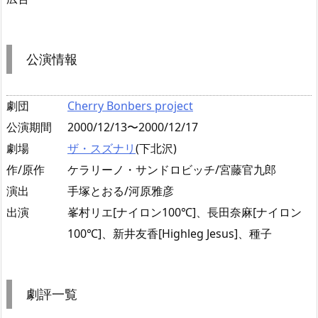
公演情報
劇団
Cherry Bonbers project
公演期間
2000/12/13〜2000/12/17
劇場
ザ・スズナリ
(下北沢)
作/原作
ケラリーノ・サンドロビッチ/宮藤官九郎
演出
手塚とおる/河原雅彦
出演
峯村リエ[ナイロン100℃]、長田奈麻[ナイロン
100℃]、新井友香[Highleg Jesus]、種子
劇評一覧