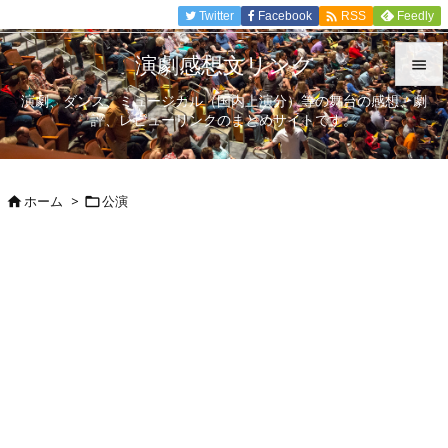

Twitter
Facebook
Feedly
RSS
演劇感想文リンク

演劇、ダンス、ミュージカル（国内上演分）等の舞台の感想、劇

評、レビューリンクのまとめサイトです。
メニュ

サイド
ホーム
>
公演



前へ

次へ

検索