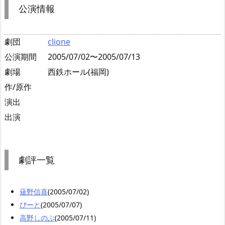
公演情報
劇団
clione
公演期間
2005/07/02〜2005/07/13
劇場
西鉄ホール(福岡)
作/原作
演出
出演
劇評一覧
薙野信喜
(2005/07/02)
ぴーと
(2005/07/07)
高野しのぶ
(2005/07/11)