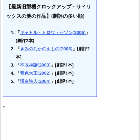
【最新旧型機クロックアップ・サイリ
ックスの他の作品】(劇評の多い順)
「
キャトル・トロワ・セゾン(2006)
」
[劇評2本]
「
きみのなかのえもの(2008)
」[劇評2
本]
「
不敗神話(2003)
」[劇評1本]
「
青色大王(2002)
」[劇評1本]
「
漂白詩人(2004)
」[劇評1本]
“