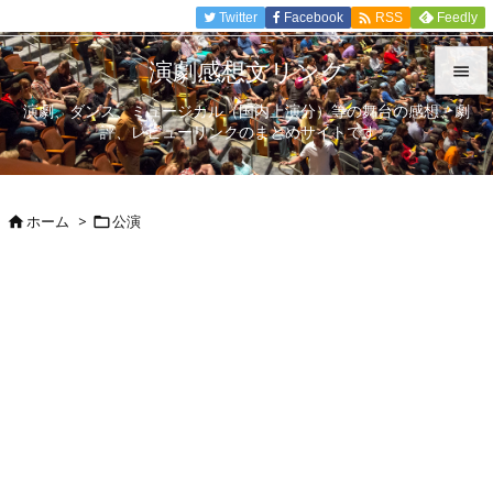

Twitter
Facebook
Feedly
RSS
演劇感想文リンク

演劇、ダンス、ミュージカル（国内上演分）等の舞台の感想、劇

評、レビューリンクのまとめサイトです。
メニュ

サイド
ホーム
>
公演



前へ

次へ

検索