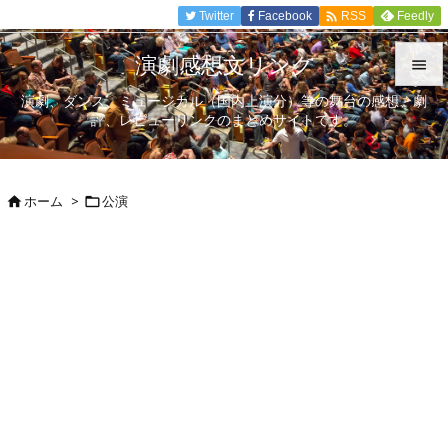

Twitter
Facebook
Feedly
RSS
演劇感想文リンク

演劇、ダンス、ミュージカル（国内上演分）等の舞台の感想、劇

評、レビューリンクのまとめサイトです。
メニュ

サイド
ホーム
>
公演



前へ

次へ

検索