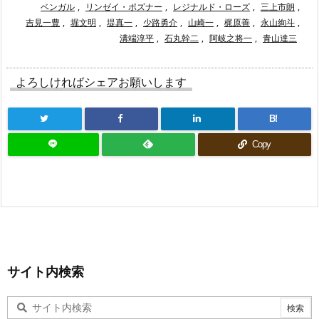
ベンガル
,
リンゼイ・ポズナー
,
レジナルド・ローズ
,
三上市朗
,
吉見一豊
,
堀文明
,
堤真一
,
少路勇介
,
山崎一
,
梶原善
,
永山絢斗
,
溝端淳平
,
石丸幹二
,
阿岐之将一
,
青山達三
よろしければシェアお願いします
B!
Copy
サイト内検索