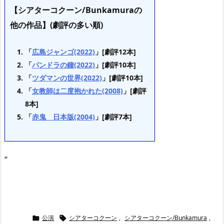
【シアターコクーン/Bunkamuraの
他の作品】(劇評の多い順)
「
広島ジャンゴ(2022)
」[劇評12本]
「
パンドラの鐘(2022)
」[劇評10本]
「
ツダマンの世界(2022)
」[劇評10本]
「
女教師は二度抱かれた(2008)
」[劇評
8本]
「
赤鬼 日本版(2004)
」[劇評7本]
“
公演
シアターコクーン
,
シアターコクーン/Bunkamura
,

