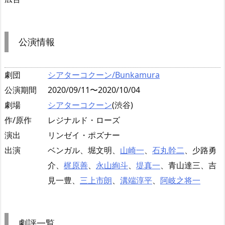
公演情報
劇団
シアターコクーン/Bunkamura
公演期間
2020/09/11〜2020/10/04
劇場
シアターコクーン
(渋谷)
作/原作
レジナルド・ローズ
演出
リンゼイ・ポズナー
出演
ベンガル、堀文明、
山崎一
、
石丸幹二
、少路勇
介、
梶原善
、
永山絢斗
、
堤真一
、青山達三、吉
見一豊、
三上市朗
、
溝端淳平
、
阿岐之将一
劇評一覧