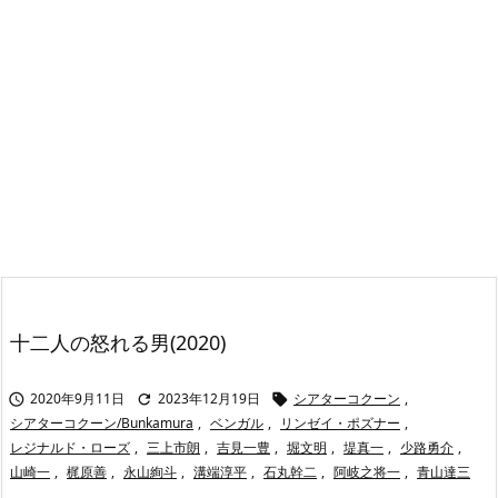
十二人の怒れる男(2020)
2020年9月11日
2023年12月19日
シアターコクーン
,



シアターコクーン/Bunkamura
,
ベンガル
,
リンゼイ・ポズナー
,
レジナルド・ローズ
,
三上市朗
,
吉見一豊
,
堀文明
,
堤真一
,
少路勇介
,
山崎一
,
梶原善
,
永山絢斗
,
溝端淳平
,
石丸幹二
,
阿岐之将一
,
青山達三