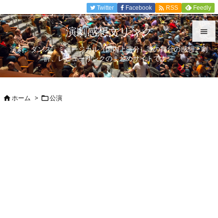

Twitter
Facebook
Feedly
RSS
演劇感想文リンク

演劇、ダンス、ミュージカル（国内上演分）等の舞台の感想、劇

評、レビューリンクのまとめサイトです。
メニュ

サイド
ホーム
>
公演



前へ

次へ

検索