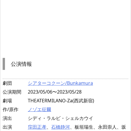
公演情報
劇団
シアターコクーン/Bunkamura
公演期間
2023/05/06〜2023/05/28
劇場
THEATERMILANO-Za(西武新宿)
作/原作
ノゾエ征爾
演出
シディ・ラルビ・シェルカウイ
出演
窪田正孝
、
石橋静河
、板垣瑞生、永田崇人、坂