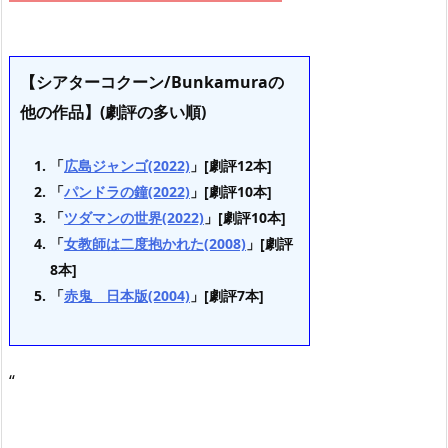
【シアターコクーン/Bunkamuraの
他の作品】(劇評の多い順)
「
広島ジャンゴ(2022)
」[劇評12本]
「
パンドラの鐘(2022)
」[劇評10本]
「
ツダマンの世界(2022)
」[劇評10本]
「
女教師は二度抱かれた(2008)
」[劇評
8本]
「
赤鬼 日本版(2004)
」[劇評7本]
“