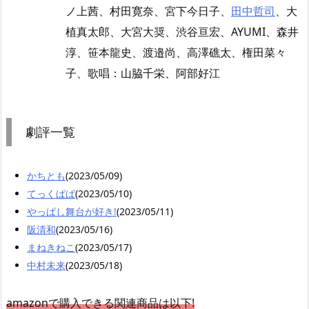
ノ上茜、村田寛奈、宮下今日子、
田中哲司
、大
植真太郎、大宮大奨、渋谷亘宏、AYUMI、森井
淳、笹本龍史、渡邉尚、高澤礁太、権田菜々
子、歌唱：山脇千栄、阿部好江
劇評一覧
かちとも
(2023/05/09)
てっくぱぱ
(2023/05/10)
やっぱし舞台が好き!
(2023/05/11)
阪清和
(2023/05/16)
まねきねこ
(2023/05/17)
中村未来
(2023/05/18)
amazonで購入できる関連商品は以下!