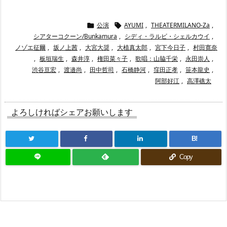
公演
AYUMI
,
THEATERMILANO-Za
,


シアターコクーン/Bunkamura
,
シディ・ラルビ・シェルカウイ
,
ノゾエ征爾
,
坂ノ上茜
,
大宮大奨
,
大植真太郎
,
宮下今日子
,
村田寛奈
,
板垣瑞生
,
森井淳
,
権田菜々子
,
歌唱：山脇千栄
,
永田崇人
,
渋谷亘宏
,
渡邉尚
,
田中哲司
,
石橋静河
,
窪田正孝
,
笹本龍史
,
阿部好江
,
高澤礁太
よろしければシェアお願いします
B!
Copy