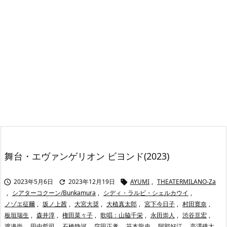
舞台・エヴァンゲリオン ビヨンド(2023)
2023年5月6日
2023年12月19日
AYUMI
,
THEATERMILANO-Za



,
シアターコクーン/Bunkamura
,
シディ・ラルビ・シェルカウイ
,
ノゾエ征爾
,
坂ノ上茜
,
大宮大奨
,
大植真太郎
,
宮下今日子
,
村田寛奈
,
板垣瑞生
,
森井淳
,
権田菜々子
,
歌唱：山脇千栄
,
永田崇人
,
渋谷亘宏
,
渡邉尚
,
田中哲司
,
石橋静河
,
窪田正孝
,
笹本龍史
,
阿部好江
,
高澤礁太