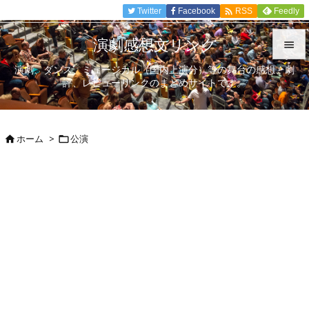

Twitter
Facebook
Feedly
RSS
演劇感想文リンク

演劇、ダンス、ミュージカル（国内上演分）等の舞台の感想、劇

評、レビューリンクのまとめサイトです。
メニュ

サイド
ホーム
>
公演



前へ

次へ

検索