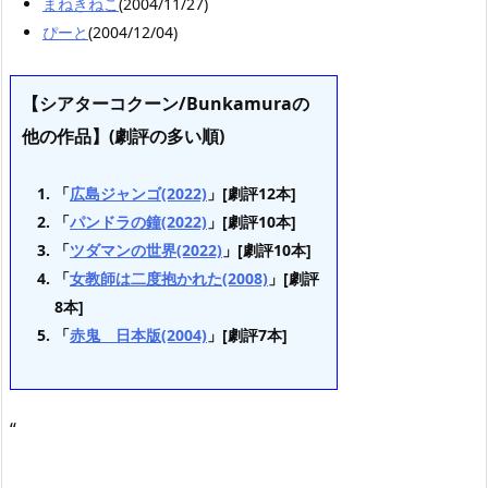
まねきねこ
(2004/11/27)
ぴーと
(2004/12/04)
【シアターコクーン/Bunkamuraの
他の作品】(劇評の多い順)
「
広島ジャンゴ(2022)
」[劇評12本]
「
パンドラの鐘(2022)
」[劇評10本]
「
ツダマンの世界(2022)
」[劇評10本]
「
女教師は二度抱かれた(2008)
」[劇評
8本]
「
赤鬼 日本版(2004)
」[劇評7本]
“