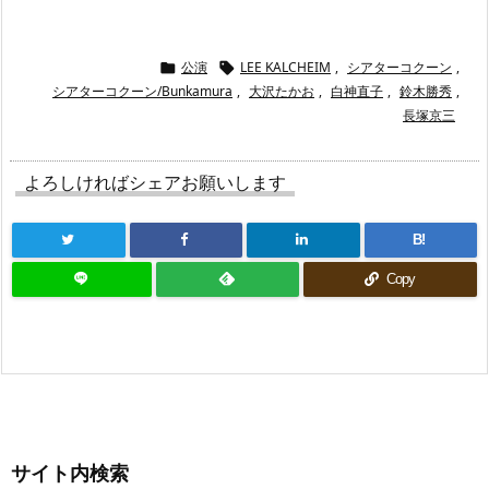
公演
LEE KALCHEIM
,
シアターコクーン
,


シアターコクーン/Bunkamura
,
大沢たかお
,
白神直子
,
鈴木勝秀
,
長塚京三
よろしければシェアお願いします
B!
Copy
サイト内検索