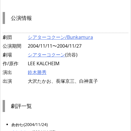
公演情報
劇団
シアターコクーン/Bunkamura
公演期間
2004/11/11〜2004/11/27
劇場
シアターコクーン
(渋谷)
作/原作
LEE KALCHEIM
演出
鈴木勝秀
出演
大沢たかお、長塚京三、白神直子
劇評一覧
あおし
(2004/11/24)