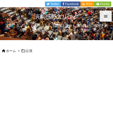

Twitter
Facebook
Feedly
RSS
演劇感想文リンク

演劇、ダンス、ミュージカル（国内上演分）等の舞台の感想、劇

評、レビューリンクのまとめサイトです。
メニュ

サイド
ホーム
>
公演



前へ

次へ

検索