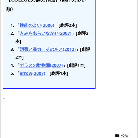
順)
「
性能のよい(2006)
」[劇評2本]
「
きみをあらいながせ(2007)
」[劇評2
本]
「
消費と暴力、そのあと(2012)
」[劇評
2本]
「
ガラスの動物園(2007)
」[劇評1本]
「
arrow(2007)
」[劇評1本]
“
公演
