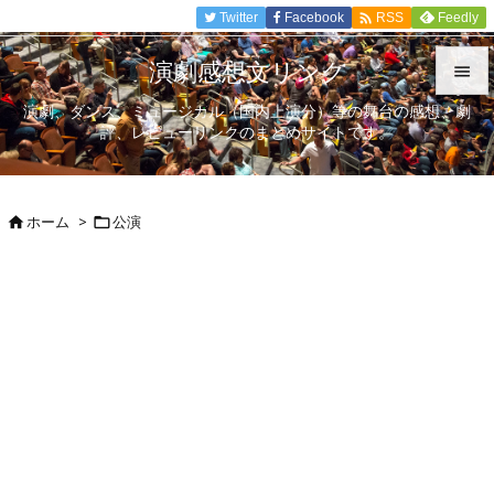

Twitter
Facebook
Feedly
RSS
演劇感想文リンク

演劇、ダンス、ミュージカル（国内上演分）等の舞台の感想、劇

評、レビューリンクのまとめサイトです。
メニュ

サイド
ホーム
>
公演



前へ

次へ

検索