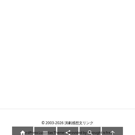
©
2003
-2026
演劇感想文リンク





WordPress Luxeritas Theme is provided by "
Thought is free
".