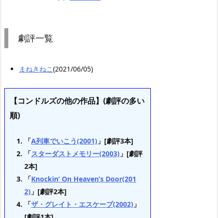
劇評一覧
まねきねこ
(2021/06/05)
【コンドルズの他の作品】(劇評の多い
順)
「
A列車でいこう(2001)
」[劇評3本]
「
スターダストメモリー(2003)
」[劇評
2本]
「
Knockin’ On Heaven’s Door(201
2)
」[劇評2本]
「
ザ・グレイト・エスケープ(2002)
」
[劇評1本]