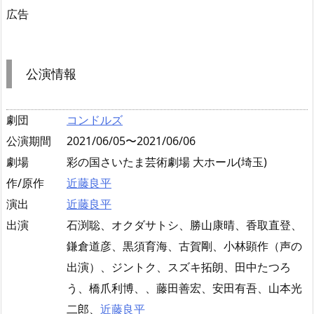
広告
公演情報
劇団
コンドルズ
公演期間
2021/06/05〜2021/06/06
劇場
彩の国さいたま芸術劇場 大ホール(埼玉)
作/原作
近藤良平
演出
近藤良平
出演
石渕聡、オクダサトシ、勝山康晴、香取直登、
鎌倉道彦、黒須育海、古賀剛、小林顕作（声の
出演）、ジントク、スズキ拓朗、田中たつろ
う、橋爪利博、、藤田善宏、安田有吾、山本光
二郎、
近藤良平