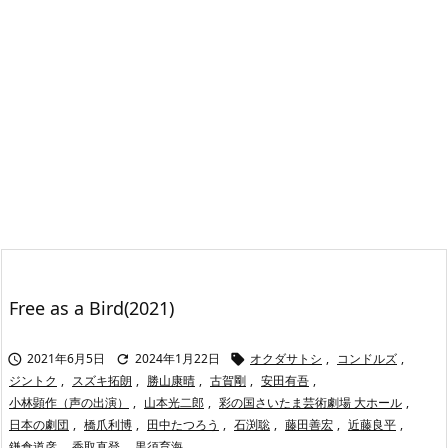
Free as a Bird(2021)
2021年6月5日
2024年1月22日
オクダサトシ
,
コンドルズ
,



ジントク
,
スズキ拓朗
,
勝山康晴
,
古賀剛
,
安田有吾
,
小林顕作（声の出演）
,
山本光二郎
,
彩の国さいたま芸術劇場 大ホール
,
日本の劇団
,
橋爪利博
,
田中たつろう
,
石渕聡
,
藤田善宏
,
近藤良平
,
鎌倉道彦
,
香取直登
,
黒須育海