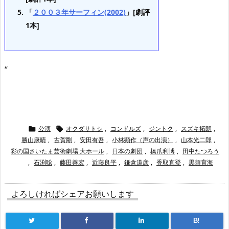
「
２００３年サーフィン(2002)
」[劇評
1本]
“
公演
オクダサトシ
,
コンドルズ
,
ジントク
,
スズキ拓朗
,


勝山康晴
,
古賀剛
,
安田有吾
,
小林顕作（声の出演）
,
山本光二郎
,
彩の国さいたま芸術劇場 大ホール
,
日本の劇団
,
橋爪利博
,
田中たつろう
,
石渕聡
,
藤田善宏
,
近藤良平
,
鎌倉道彦
,
香取直登
,
黒須育海
よろしければシェアお願いします
B!