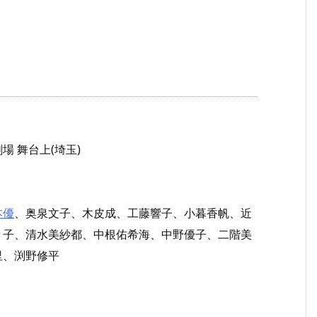
 舞台上(埼玉)
本優
、奥泉文子、木皮成、工藤響子、小暮香帆、近
々子、清水美紗都、中根佑希海、中野優子、二階美
里、渕野修平