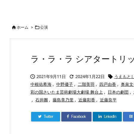
ホーム
>
公演


ラ・ラ・ラ シアタートリップ(
2021年9月11日
2024年1月22日
うえもと



中根佑希海
,
中野優子
,
二階美羽
,
四戸由香
,
奥泉文
彩の国さいたま芸術劇場大劇場 舞台上
,
日本の劇団
,
,
石井團
,
藤島美乃里
,
近藤彩香
,
近藤良平
Twitter
Facebook
LinkedIn
B!