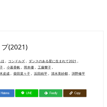
2021)
しほ
,
コンドルズ
,
ダンスのある星に生まれて2021
,
子
,
小暮香帆
,
岡本優
,
工藤響子
,
木皮成
,
柴田菜々子
,
浜田純平
,
清水美紗都
,
渕野修平
Hatena
LINE
Feedly
Copy