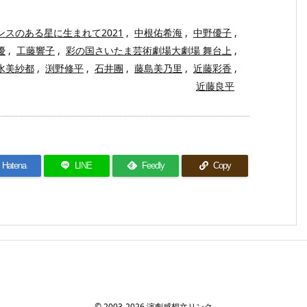
ンスのある星に生まれて2021
,
中根佑希海
,
中野優子
,
優
,
工藤響子
,
彩の国さいたま芸術劇場大劇場 舞台上
,
水美紗都
,
渕野修平
,
石井團
,
藤島美乃里
,
近藤彩香
,
近藤良平
Hatena
LINE
Feedly
Copy
©
2003
-2026
演劇感想文リンク