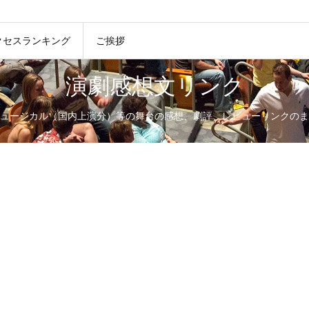
クセスランキング
ご挨拶
演劇感想文リンク
ュージカル（国内上演分）等の舞台の感想、劇評、レビューリンクのま