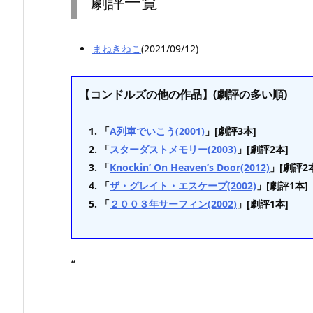
劇評一覧
まねきねこ
(2021/09/12)
【コンドルズの他の作品】(劇評の多い順)
「
A列車でいこう(2001)
」[劇評3本]
「
スターダストメモリー(2003)
」[劇評2本]
「
Knockin’ On Heaven’s Door(2012)
」[劇評2
「
ザ・グレイト・エスケープ(2002)
」[劇評1本]
「
２００３年サーフィン(2002)
」[劇評1本]
“