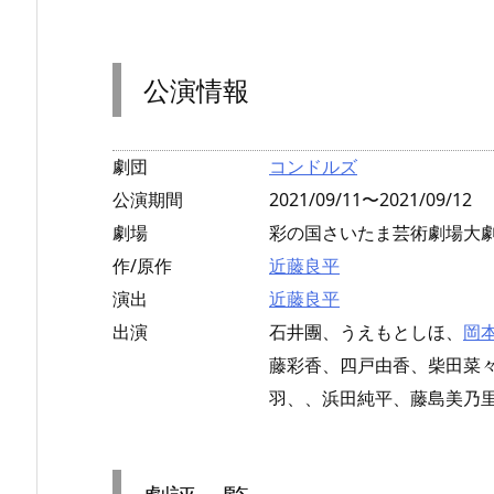
公演情報
劇団
コンドルズ
公演期間
2021/09/11〜2021/09/12
劇場
彩の国さいたま芸術劇場大劇場
作/原作
近藤良平
演出
近藤良平
出演
石井團、うえもとしほ、
岡
藤彩香、四戸由香、柴田菜
羽、、浜田純平、藤島美乃