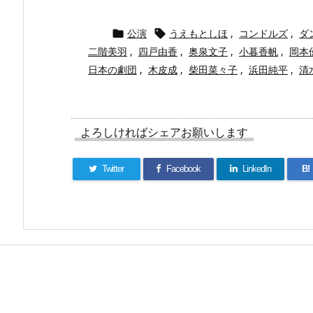
公演
うえもとしほ
,
コンドルズ
,
ダ


二階美羽
,
四戸由香
,
奥泉文子
,
小暮香帆
,
岡本
日本の劇団
,
木皮成
,
柴田菜々子
,
浜田純平
,
清
よろしければシェアお願いします
Twitter
Facebook
LinkedIn
B!