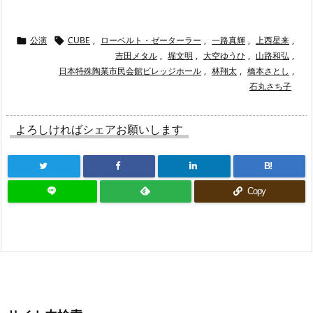
公演
CUBE
,
ローベルト・ゼーターラー
,
一路真輝
,
上西星来
,


吉田メタル
,
堀文明
,
大空ゆうひ
,
山路和弘
,
日本特殊陶業市民会館ビレッジホール
,
林翔太
,
橋本さとし
,
石丸さち子
よろしければシェアお願いします
B!
Copy