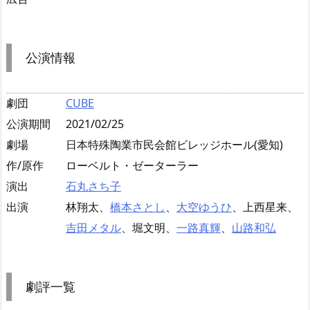
公演情報
劇団
CUBE
公演期間
2021/02/25
劇場
日本特殊陶業市民会館ビレッジホール(愛知)
作/原作
ローベルト・ゼーターラー
演出
石丸さち子
出演
林翔太、
橋本さとし
、
大空ゆうひ
、上西星来、
吉田メタル
、堀文明、
一路真輝
、
山路和弘
劇評一覧