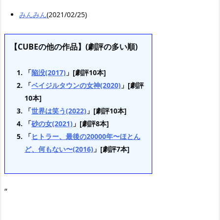
みんみん
(2021/02/25)
【CUBEの他の作品】(劇評の多い順)
「
陥没(2017)
」[劇評10本]
「
ベイジルタウンの女神(2020)
」[劇評
10本]
「
世界は笑う(2022)
」[劇評10本]
「
砂の女(2021)
」[劇評8本]
「
ヒトラー、最後の20000年〜ほとん
ど、何もない〜(2016)
」[劇評7本]
“