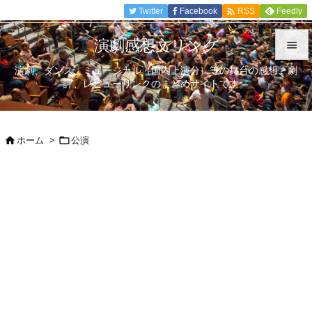

Twitter
Facebook
Feedly
RSS
演劇感想文リンク

演劇、ダンス、ミュージカル（国内上演分）等の舞台の感想、劇

評、レビューリンクのまとめサイトです。
メニュ

サイド
ホーム
>
公演



前へ

次へ

検索