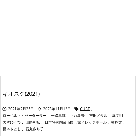
キオスク(2021)
2021年2月25日
2023年11月12日
CUBE
,



ローベルト・ゼーターラー
,
一路真輝
,
上西星来
,
吉田メタル
,
堀文明
,
大空ゆうひ
,
山路和弘
,
日本特殊陶業市民会館ビレッジホール
,
林翔太
,
橋本さとし
,
石丸さち子