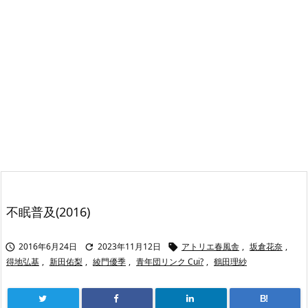
不眠普及(2016)
2016年6月24日
2023年11月12日
アトリエ春風舎
,
坂倉花奈
,



得地弘基
,
新田佑梨
,
綾門優季
,
青年団リンク Cui?
,
鶴田理紗
B!