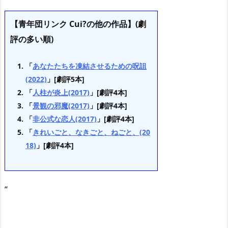
【青年団リンク Cui?の他の作品】(劇
評の多い順)
「
あなたたちを凍結させるための呪詛
(2022)
」[劇評5本]
「
人柱が炎上(2017)
」[劇評4本]
「
景観の邪魔(2017)
」[劇評4本]
「
非公式な恋人(2017)
」[劇評4本]
「
きれいごと、なきごと、ねごと、(20
18)
」[劇評4本]
“