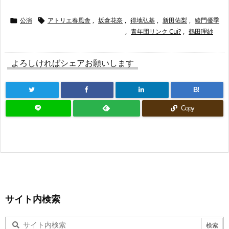
公演
アトリエ春風舎
,
坂倉花奈
,
得地弘基
,
新田佑梨
,
綾門優季


,
青年団リンク Cui?
,
鶴田理紗
よろしければシェアお願いします
B!
Copy
サイト内検索