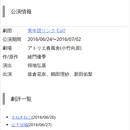
公演情報
劇団
青年団リンク Cui?
公演期間
2016/06/24〜2016/07/02
劇場
アトリエ春風舎(小竹向原)
作/原作
綾門優季
演出
得地弘基
出演
坂倉花奈、鶴田理紗、新田佑梨
劇評一覧
まねきねこ
(2016/06/26)
山下治城
(2016/06/27)