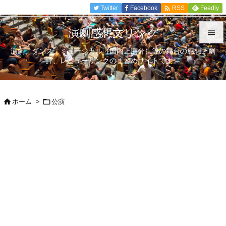

Twitter
Facebook
Feedly
RSS
演劇感想文リンク

演劇、ダンス、ミュージカル（国内上演分）等の舞台の感想、劇

評、レビューリンクのまとめサイトです。
メニュ

サイド
ホーム
>
公演



前へ

次へ

検索